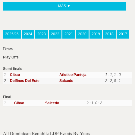
MÁS ▼
2025/26
2024
2023
2022
2021
2020
2019
2018
2017
Draw
Play Offs
Semi-finals
1
Cibao
Atletico Pantoja
1 : 1
,
1 : 0
2
Delfines Del Este
Salcedo
2 : 2
,
0 : 1
Final
1
Cibao
Salcedo
2 : 1
,
0 : 2
All Dominican Republic LDF Events By Years