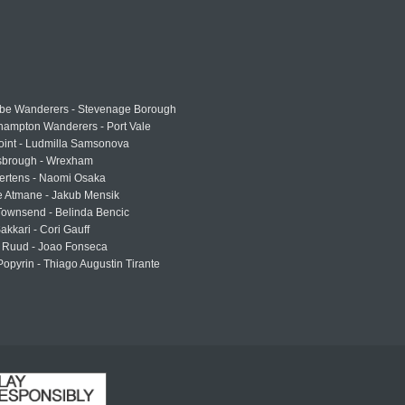
e Wanderers - Stevenage Borough
hampton Wanderers - Port Vale
oint - Ludmilla Samsonova
sbrough - Wrexham
ertens - Naomi Osaka
e Atmane - Jakub Mensik
Townsend - Belinda Bencic
akkari - Cori Gauff
 Ruud - Joao Fonseca
Popyrin - Thiago Augustin Tirante