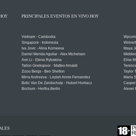
 HOY
PRINCIPALES EVENTOS EN VIVO HOY
Vietnam - Cambodia
Wycomb
Singapore - Indonesia
Wolver
Iva Jovic - Alina Korneeva
Maya J
Daniel Merida Aguilar - Alex Michelsen
Middle
Ann Li - Elena Rybakina
Elise M
Tallon Griekspoor - Matteo Arnaldi
Terenc
Zizou Bergs - Ben Shelton
Taylor 
Mirra Andreeva - Leylah Annie Fernandez
Maria S
Botic Van De Zandschulp - Hubert Hurkacz
Casper
Bochum - Hertha Berlin
Alexei 
ALES