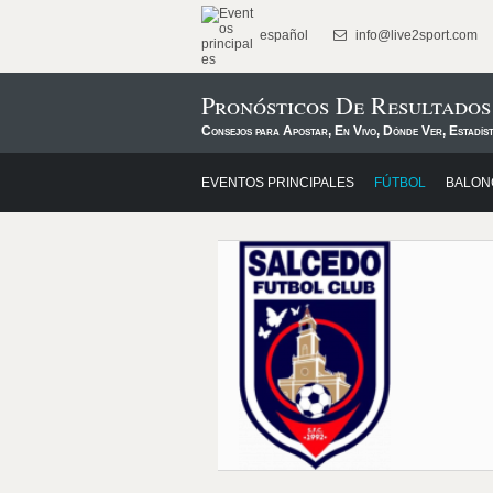
español
info@live2sport.com
Pronósticos De Resultados
Consejos para Apostar, En Vivo, Dónde Ver, Estadís
EVENTOS PRINCIPALES
FÚTBOL
BALON