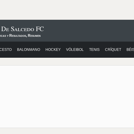
 De Salcedo FC
ticas y Resultados, Resumen
CESTO
BALONMANO
HOCKEY
VÓLEIBOL
TENIS
CRÍQUET
BÉI