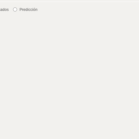
cados
Predicción