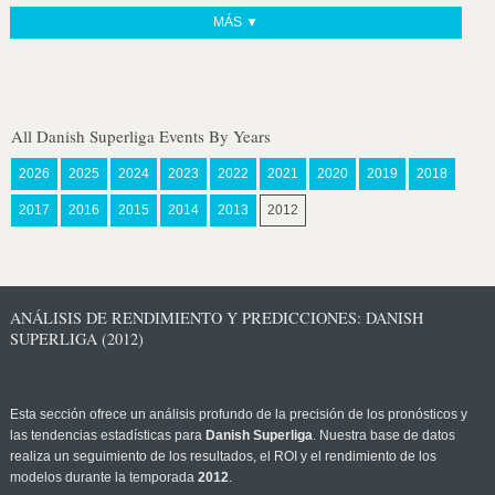
MÁS ▼
All Danish Superliga Events By Years
2026
2025
2024
2023
2022
2021
2020
2019
2018
2017
2016
2015
2014
2013
2012
ANÁLISIS DE RENDIMIENTO Y PREDICCIONES: DANISH
SUPERLIGA (2012)
Esta sección ofrece un análisis profundo de la precisión de los pronósticos y
las tendencias estadísticas para
Danish Superliga
. Nuestra base de datos
realiza un seguimiento de los resultados, el ROI y el rendimiento de los
modelos durante la temporada
2012
.