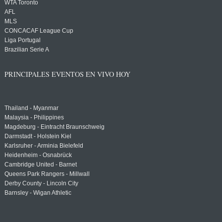
WTA Toronto
AFL
MLS
CONCACAF League Cup
Liga Portugal
Brazilian Serie A
PRINCIPALES EVENTOS EN VIVO HOY
Thailand - Myanmar
Malaysia - Philippines
Magdeburg - Eintracht Braunschweig
Darmstadt - Holstein Kiel
Karlsruher - Arminia Bielefeld
Heidenheim - Osnabrück
Cambridge United - Barnet
Queens Park Rangers - Millwall
Derby County - Lincoln City
Barnsley - Wigan Athletic