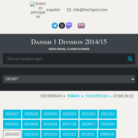
español
info@live2sport.com
Danish 1 Division 2014/15
resultados, clasificaciones
YESTERDAY
TODAY
TOMORROW
07/08 20:22
2026/27
2025/26
2024/25
2023/24
2022/23
2021/22
2020/21
2019/20
2018/19
2017/18
2016/17
2015/16
2014/15
2013/14
2012/13
2011/12
2010/11
2009/10