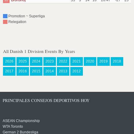
12
Bronshoj
33
3
14
16
20:47
-27
23
Promotion ~ Superliga
Relegation
All Danish 1 Division Events By Years
2026
2025
2024
2023
2022
2021
2020
2019
2018
2017
2016
2015
2014
2013
2012
PRINCIPALES CONSEJOS DEPORTIVOS HOY
ASEAN Championship
WTA Toronto
German 2 Bundesliga