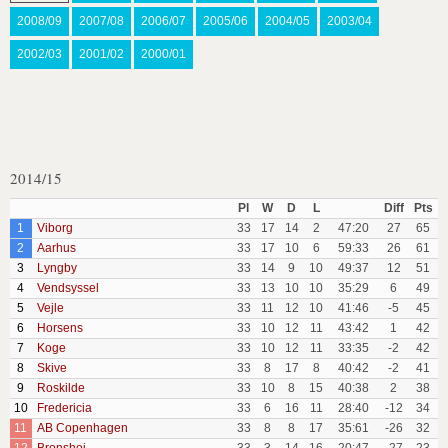
2008/09
2007/08
2006/07
2005/06
2004/05
2003/04
2002/03
2001/02
2000/01
2014/15
Pl
W
D
L
Diff
Pts
1
Viborg
33
17
14
2
47:20
27
65
2
Aarhus
33
17
10
6
59:33
26
61
3
Lyngby
33
14
9
10
49:37
12
51
4
Vendsyssel
33
13
10
10
35:29
6
49
5
Vejle
33
11
12
10
41:46
-5
45
6
Horsens
33
10
12
11
43:42
1
42
7
Koge
33
10
12
11
33:35
-2
42
8
Skive
33
8
17
8
40:42
-2
41
9
Roskilde
33
10
8
15
40:38
2
38
10
Fredericia
33
6
16
11
28:40
-12
34
11
AB Copenhagen
33
8
8
17
35:61
-26
32