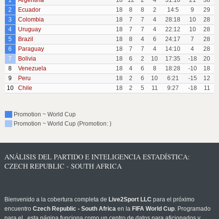
1
Argentina
18
12
2
4
31:10
21
38
2
Ecuador
18
8
8
2
14:5
9
29
3
Colombia
18
7
7
4
28:18
10
28
4
Uruguay
18
7
7
4
22:12
10
28
5
Brazil
18
8
4
6
24:17
7
28
6
Paraguay
18
7
7
4
14:10
4
28
7
Bolivia
18
6
2
10
17:35
-18
20
8
Venezuela
18
4
6
8
18:28
-10
18
9
Peru
18
2
6
10
6:21
-15
12
10
Chile
18
2
5
11
9:27
-18
11
Promotion ~ World Cup
Promotion ~ World Cup (Promotion: )
ANÁLISIS DEL PARTIDO E INTELIGENCIA ESTADÍSTICA:
CZECH REPUBLIC - SOUTH AFRICA
Bienvenido a la cobertura completa de
Live2Sport LLC
para el próximo
encuentro
Czech Republic - South Africa
en la
FIFA World Cup
. Programado
para el
, esta página funciona como un centro de datos para aficionados y