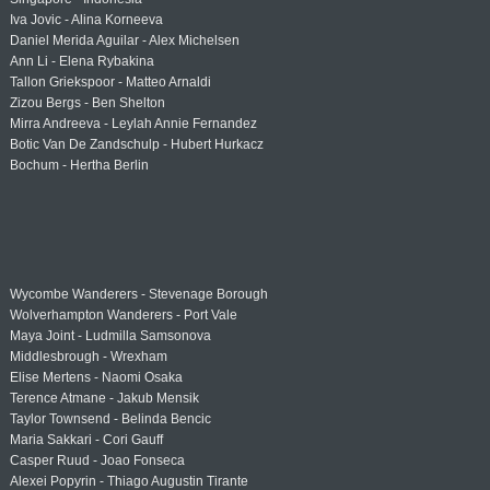
Iva Jovic - Alina Korneeva
Daniel Merida Aguilar - Alex Michelsen
Ann Li - Elena Rybakina
Tallon Griekspoor - Matteo Arnaldi
Zizou Bergs - Ben Shelton
Mirra Andreeva - Leylah Annie Fernandez
Botic Van De Zandschulp - Hubert Hurkacz
Bochum - Hertha Berlin
Wycombe Wanderers - Stevenage Borough
Wolverhampton Wanderers - Port Vale
Maya Joint - Ludmilla Samsonova
Middlesbrough - Wrexham
Elise Mertens - Naomi Osaka
Terence Atmane - Jakub Mensik
Taylor Townsend - Belinda Bencic
Maria Sakkari - Cori Gauff
Casper Ruud - Joao Fonseca
Alexei Popyrin - Thiago Augustin Tirante