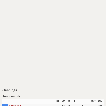
Standings
South America
Pl
W
D
L
Diff
Pts