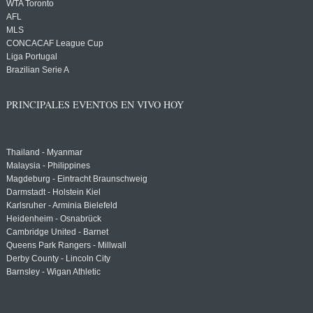
WTA Toronto
AFL
MLS
CONCACAF League Cup
Liga Portugal
Brazilian Serie A
PRINCIPALES EVENTOS EN VIVO HOY
Thailand - Myanmar
Malaysia - Philippines
Magdeburg - Eintracht Braunschweig
Darmstadt - Holstein Kiel
Karlsruher - Arminia Bielefeld
Heidenheim - Osnabrück
Cambridge United - Barnet
Queens Park Rangers - Millwall
Derby County - Lincoln City
Barnsley - Wigan Athletic