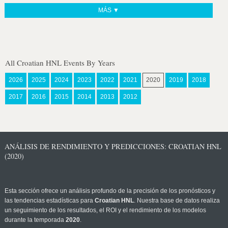
MÁS ▼
All Croatian HNL Events By Years
2026
2025
2024
2023
2022
2021
2020
2019
2018
2017
2016
2015
2014
2013
2012
ANÁLISIS DE RENDIMIENTO Y PREDICCIONES: CROATIAN HNL
(2020)
Esta sección ofrece un análisis profundo de la precisión de los pronósticos y
las tendencias estadísticas para
Croatian HNL
. Nuestra base de datos realiza
un seguimiento de los resultados, el ROI y el rendimiento de los modelos
durante la temporada
2020
.