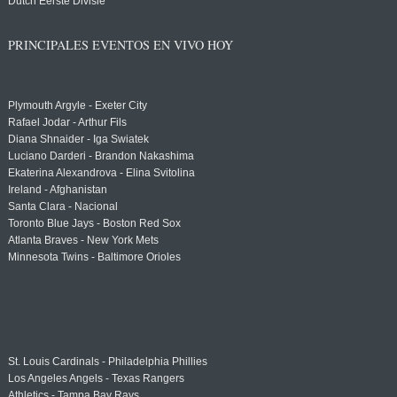
Dutch Eerste Divisie
PRINCIPALES EVENTOS EN VIVO HOY
Plymouth Argyle - Exeter City
Rafael Jodar - Arthur Fils
Diana Shnaider - Iga Swiatek
Luciano Darderi - Brandon Nakashima
Ekaterina Alexandrova - Elina Svitolina
Ireland - Afghanistan
Santa Clara - Nacional
Toronto Blue Jays - Boston Red Sox
Atlanta Braves - New York Mets
Minnesota Twins - Baltimore Orioles
St. Louis Cardinals - Philadelphia Phillies
Los Angeles Angels - Texas Rangers
Athletics - Tampa Bay Rays