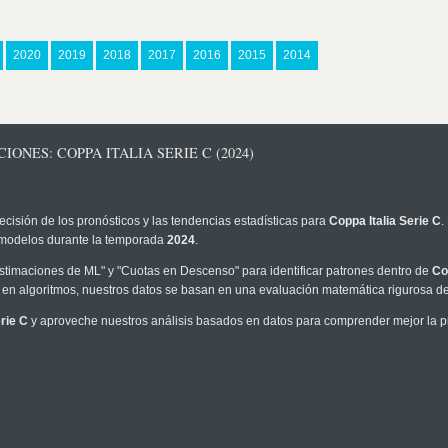
2020
2019
2018
2017
2016
2015
2014
ONES: COPPA ITALIA SERIE C (2024)
ecisión de los pronósticos y las tendencias estadísticas para
Coppa Italia Serie C
.
os modelos durante la temporada
2024
.
timaciones de ML" y "Cuotas en Descenso" para identificar patrones dentro de
Co
en algoritmos, nuestros datos se basan en una evaluación matemática rigurosa de 
rie C
y aproveche nuestros análisis basados en datos para comprender mejor la pro