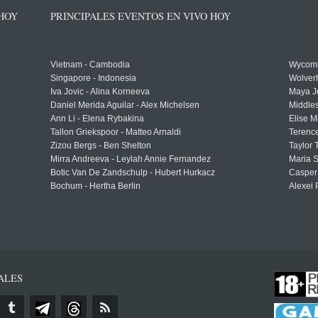
 HOY
PRINCIPALES EVENTOS EN VIVO HOY
Vietnam - Cambodia
Wycomb
Singapore - Indonesia
Wolver
Iva Jovic - Alina Korneeva
Maya J
Daniel Merida Aguilar - Alex Michelsen
Middle
Ann Li - Elena Rybakina
Elise M
Tallon Griekspoor - Matteo Arnaldi
Terenc
Zizou Bergs - Ben Shelton
Taylor 
Mirra Andreeva - Leylah Annie Fernandez
Maria S
Botic Van De Zandschulp - Hubert Hurkacz
Casper
Bochum - Hertha Berlin
Alexei 
ALES