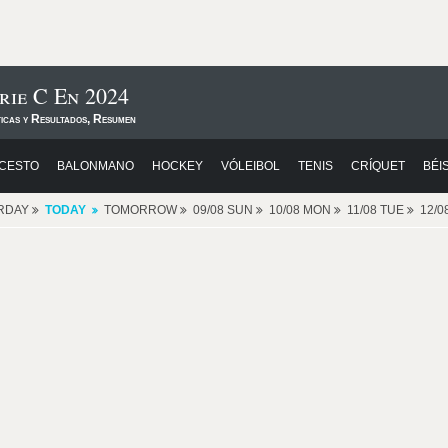
rie C En 2024
ticas y Resultados, Resumen
CESTO
BALONMANO
HOCKEY
VÓLEIBOL
TENIS
CRÍQUET
BÉI
RDAY
TODAY
TOMORROW
09/08 SUN
10/08 MON
11/08 TUE
12/