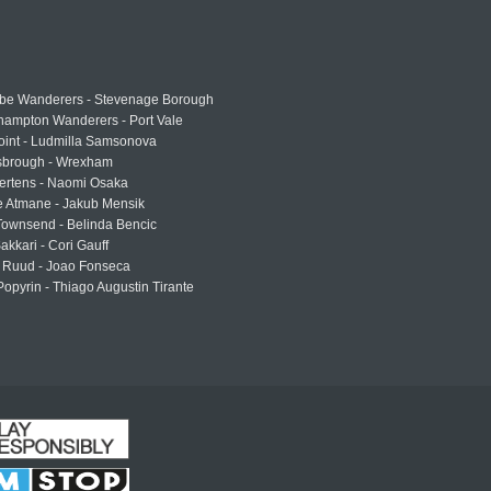
e Wanderers - Stevenage Borough
hampton Wanderers - Port Vale
oint - Ludmilla Samsonova
sbrough - Wrexham
ertens - Naomi Osaka
e Atmane - Jakub Mensik
Townsend - Belinda Bencic
akkari - Cori Gauff
 Ruud - Joao Fonseca
Popyrin - Thiago Augustin Tirante