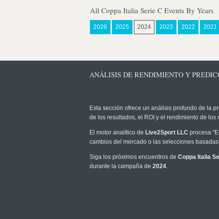
All Coppa Italia Serie C Events By Years
2026
2025
2024
2023
2022
2021
ANÁLISIS DE RENDIMIENTO Y PREDICCI
Esta sección ofrece un análisis profundo de la pr
de los resultados, el ROI y el rendimiento de l
El motor analítico de
Live2Sport LLC
procesa "Es
cambios del mercado o las selecciones basadas 
Siga los próximos encuentros de
Coppa Italia Se
durante la campaña de
2024
.