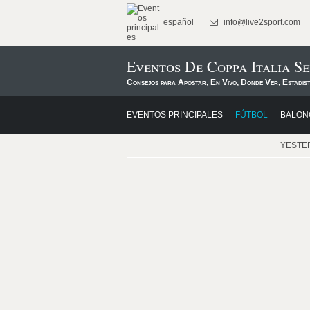
español
info@live2sport.com
Eventos De Coppa Italia Se
Consejos para Apostar, En Vivo, Dónde Ver, Estadís
EVENTOS PRINCIPALES
FÚTBOL
BALON
YESTE