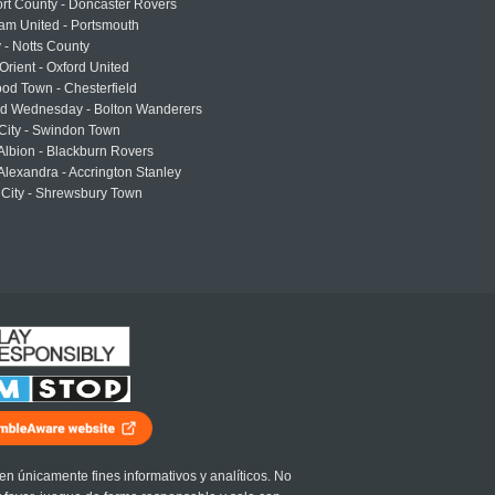
rt County - Doncaster Rovers
am United - Portsmouth
 - Notts County
Orient - Oxford United
od Town - Chesterfield
eld Wednesday - Bolton Wanderers
 City - Swindon Town
Albion - Blackburn Rovers
lexandra - Accrington Stanley
 City - Shrewsbury Town
en únicamente fines informativos y analíticos. No