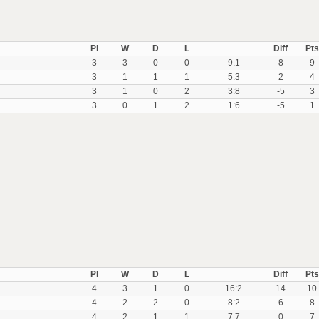
Pl
W
D
L
Diff
Pts
3
3
0
0
9:1
8
9
3
1
1
1
5:3
2
4
3
1
0
2
3:8
-5
3
3
0
1
2
1:6
-5
1
Pl
W
D
L
Diff
Pts
4
3
1
0
16:2
14
10
4
2
2
0
8:2
6
8
4
2
1
1
7:7
0
7