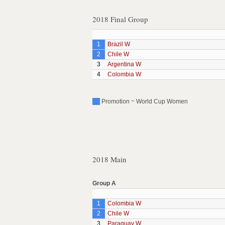
2018 Final Group
1
Brazil W
2
Chile W
3
Argentina W
4
Colombia W
Promotion ~ World Cup Women
2018 Main
Group A
1
Colombia W
2
Chile W
3
Paraguay W