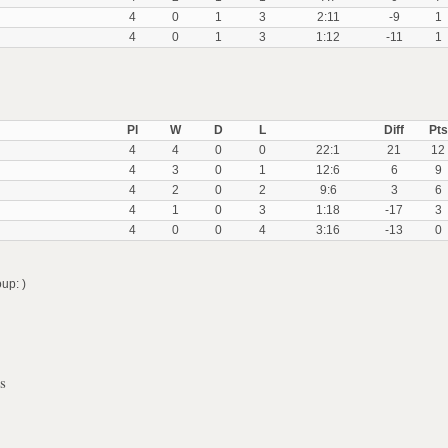
4
0
1
3
2:11
-9
1
4
0
1
3
1:12
-11
1
Pl
W
D
L
Diff
Pts
4
4
0
0
22:1
21
12
4
3
0
1
12:6
6
9
4
2
0
2
9:6
3
6
4
1
0
3
1:18
-17
3
4
0
0
4
3:16
-13
0
up: )
s