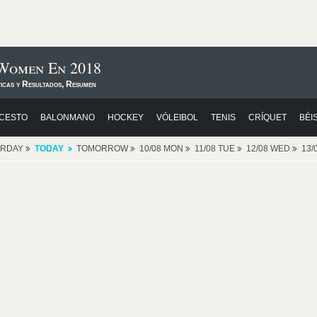
Women En 2018
ticas y Resultados, Resumen
CESTO
BALONMANO
HOCKEY
VÓLEIBOL
TENIS
CRÍQUET
BÉI
ERDAY
TODAY
TOMORROW
10/08 MON
11/08 TUE
12/08 WED
13/