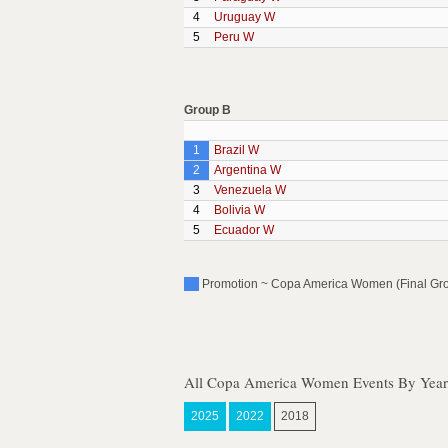
4
Uruguay W
5
Peru W
Group B
1
Brazil W
2
Argentina W
3
Venezuela W
4
Bolivia W
5
Ecuador W
Promotion ~ Copa America Women (Final Gro
All Copa America Women Events By Year
2025
2022
2018