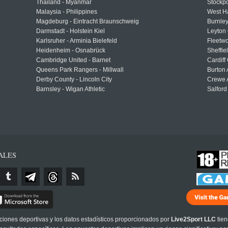
Thailand - Myanmar
Stockpo
Malaysia - Philippines
West H
Magdeburg - Eintracht Braunschweig
Burnley
Darmstadt - Holstein Kiel
Leyton 
Karlsruher - Arminia Bielefeld
Fleetwo
Heidenheim - Osnabrück
Sheffi
Cambridge United - Barnet
Cardiff
Queens Park Rangers - Millwall
Burton 
Derby County - Lincoln City
Crewe A
Barnsley - Wigan Athletic
Salford
ALES
cciones deportivas y los datos estadísticos proporcionados por
Live2Sport LLC
tien