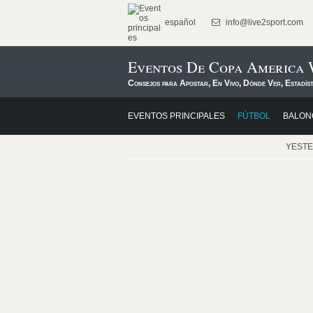
español
info@live2sport.com
Eventos De Copa America 
Consejos para Apostar, En Vivo, Dónde Ver, Estadís
EVENTOS PRINCIPALES
FÚTBOL
BALON
YEST