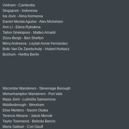
Vietnam - Cambodia
Singapore - Indonesia
Iva Jovic - Alina Korneeva
Daniel Merida Aguilar - Alex Michelsen
Ann Li - Elena Rybakina
Tallon Griekspoor - Matteo Arnaldi
Zizou Bergs - Ben Shelton
Mirra Andreeva - Leylah Annie Fernandez
Botic Van De Zandschulp - Hubert Hurkacz
Bochum - Hertha Berlin
Wycombe Wanderers - Stevenage Borough
Wolverhampton Wanderers - Port Vale
Maya Joint - Ludmilla Samsonova
Middlesbrough - Wrexham
Elise Mertens - Naomi Osaka
Terence Atmane - Jakub Mensik
Taylor Townsend - Belinda Bencic
Maria Sakkari - Cori Gauff