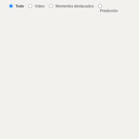
Todo
Video
Momentos destacados
Predicción