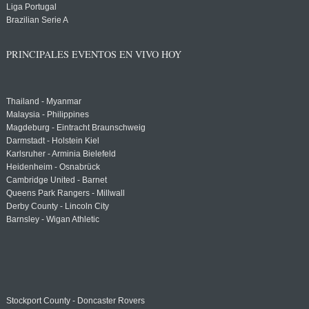
Liga Portugal
Brazilian Serie A
PRINCIPALES EVENTOS EN VIVO HOY
Thailand - Myanmar
Malaysia - Philippines
Magdeburg - Eintracht Braunschweig
Darmstadt - Holstein Kiel
Karlsruher - Arminia Bielefeld
Heidenheim - Osnabrück
Cambridge United - Barnet
Queens Park Rangers - Millwall
Derby County - Lincoln City
Barnsley - Wigan Athletic
Stockport County - Doncaster Rovers