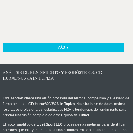
MÁS ▼
ANÁLISIS DE RENDIMIENTO Y PRONÓSTICOS: CD
HURAC%C3%A1N TUPIZA
Esta sección ofrece una visión profunda del historial competitivo y el estado de
forma actual de
CD Hurac%C3%A1n Tupiza
. Nuestra base de datos rastrea
resultados profesionales, estadísticas H2H y tendencias de rendimiento para
brindar una visión completa de este
Equipo de Fútbol
.
El motor analítico de
Live2Sport LLC
procesa estas métricas para identificar
patrones que influyen en los resultados futuros. Ya sea la sinergia del equipo