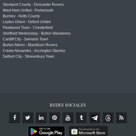
Stockport County - Doncaster Rovers
West Ham United - Portsmouth
Burnley - Notts County
Leyton Orient - Oxford United
Fleetwood Town - Chesterfield
Sheffield Wednesday - Bolton Wanderers
Cardiff City - Swindon Town
Burton Albion - Blackburn Rovers
Crewe Alexandra - Accrington Stanley
Salford City - Shrewsbury Town
REDES SOCIALES