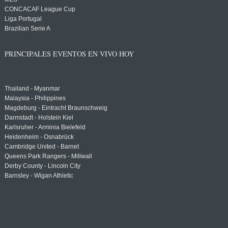
CONCACAF League Cup
Liga Portugal
Brazilian Serie A
PRINCIPALES EVENTOS EN VIVO HOY
Thailand - Myanmar
Malaysia - Philippines
Magdeburg - Eintracht Braunschweig
Darmstadt - Holstein Kiel
Karlsruher - Arminia Bielefeld
Heidenheim - Osnabrück
Cambridge United - Barnet
Queens Park Rangers - Millwall
Derby County - Lincoln City
Barnsley - Wigan Athletic