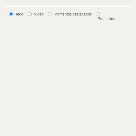
Todo
Video
Momentos destacados
Predicción