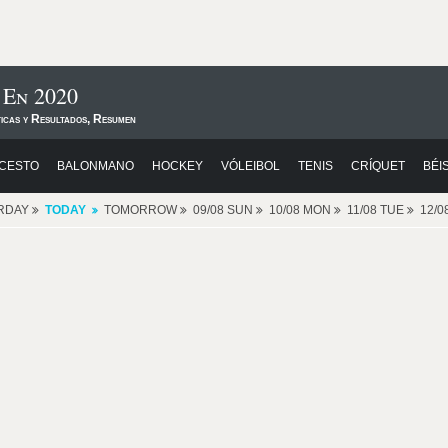
 En 2020
ticas y Resultados, Resumen
CESTO
BALONMANO
HOCKEY
VÓLEIBOL
TENIS
CRÍQUET
BÉI
RDAY
TODAY
TOMORROW
09/08 SUN
10/08 MON
11/08 TUE
12/