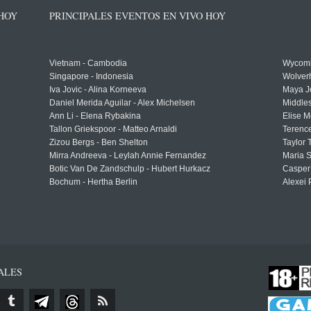
 HOY
PRINCIPALES EVENTOS EN VIVO HOY
Vietnam - Cambodia
Wycomb
Singapore - Indonesia
Wolver
Iva Jovic - Alina Korneeva
Maya J
Daniel Merida Aguilar - Alex Michelsen
Middle
Ann Li - Elena Rybakina
Elise M
Tallon Griekspoor - Matteo Arnaldi
Terenc
Zizou Bergs - Ben Shelton
Taylor 
Mirra Andreeva - Leylah Annie Fernandez
Maria S
Botic Van De Zandschulp - Hubert Hurkacz
Casper
Bochum - Hertha Berlin
Alexei 
ALES