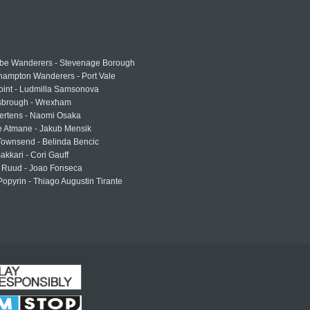
e Wanderers - Stevenage Borough
hampton Wanderers - Port Vale
oint - Ludmilla Samsonova
sbrough - Wrexham
ertens - Naomi Osaka
e Atmane - Jakub Mensik
Townsend - Belinda Bencic
akkari - Cori Gauff
 Ruud - Joao Fonseca
Popyrin - Thiago Augustin Tirante