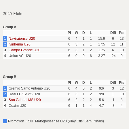
2025 Main
Group A
Pl
W
D
L
Diff
Pts
1
Naviraiense U20
6
4
1
1
15:9
6
13
2
Ivinhema U20
6
3
2
1
17:5
12
11
3
Campo Grande U20
6
3
1
2
11:5
6
10
4
Uniao AC U20
6
0
0
6
3:27
-24
0
Group B
Pl
W
D
L
Diff
Pts
1
Gremio Santo Antonio U20
6
4
0
2
9:6
3
12
2
Real FC/CAMS U20
6
3
1
2
9:8
1
10
3
Sao Gabriel MS U20
6
2
2
2
5:6
-1
8
4
Coxim U20
6
1
1
4
4:7
-3
4
Promotion ~ Sul~Matogrossense U20 (Play Offs: Semi~finals)