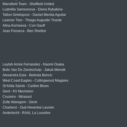
Mansfield Town - Sheffield United
Ludmilla Samsonova - Elena Rybakina
Tallon Griekspoor - Daniel Merida Aguilar
Learner Tien - Thiago Augustin Tirante
Alina Korneeva - Cori Gauff
Joao Fonseca - Ben Shelton
Leylah Annie Fernandez - Naomi Osaka
Botic Van De Zandschulp - Jakub Mensik
Alexandra Eala - Belinda Bencic
West Coast Eagles - Collingwood Magpies
St Kilda Saints - Carlton Blues
Gent - KV Mechelen
Cruzeiro - Mirassol
Zulte Waregem - Genk
Charleroi - Oud-Heverlee Leuven
Anderlecht - RAAL La Louvière