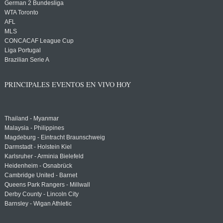
German 2 Bundesliga
WTA Toronto
AFL
MLS
CONCACAF League Cup
Liga Portugal
Brazilian Serie A
PRINCIPALES EVENTOS EN VIVO HOY
Thailand - Myanmar
Malaysia - Philippines
Magdeburg - Eintracht Braunschweig
Darmstadt - Holstein Kiel
Karlsruher - Arminia Bielefeld
Heidenheim - Osnabrück
Cambridge United - Barnet
Queens Park Rangers - Millwall
Derby County - Lincoln City
Barnsley - Wigan Athletic