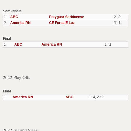
Semi-finals
1
ABC
Potyguar Seridoense
2 : 0
2
America RN
CE Forca E Luz
3 : 1
Final
1
ABC
America RN
1 : 1
2022 Play Offs
Final
1
America RN
ABC
2 : 4
,
2 : 2
2022 Second Stage