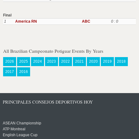
Final
1
America RN
ABC
0 : 0
All Brazilian Campeonato Potiguar Events By Years
2026
2025
2024
2023
2022
2021
2020
2019
2018
2017
2016
PRINCIPALES CONSEJOS DEPORTIVOS HOY
ASEAN Championship
ATP Montreal
English League Cup