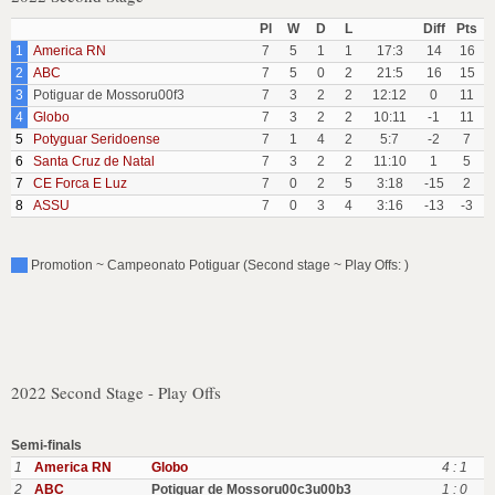
Pl
W
D
L
Diff
Pts
1
America RN
7
5
1
1
17:3
14
16
2
ABC
7
5
0
2
21:5
16
15
3
Potiguar de Mossoru00f3
7
3
2
2
12:12
0
11
4
Globo
7
3
2
2
10:11
-1
11
5
Potyguar Seridoense
7
1
4
2
5:7
-2
7
6
Santa Cruz de Natal
7
3
2
2
11:10
1
5
7
CE Forca E Luz
7
0
2
5
3:18
-15
2
8
ASSU
7
0
3
4
3:16
-13
-3
Promotion ~ Campeonato Potiguar (Second stage ~ Play Offs: )
2022 Second Stage - Play Offs
Semi-finals
1
America RN
Globo
4 : 1
2
ABC
Potiguar de Mossoru00c3u00b3
1 : 0