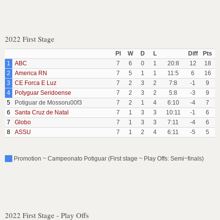
2022 First Stage
Pl
W
D
L
Diff
Pts
1
ABC
7
6
0
1
20:8
12
18
2
America RN
7
5
1
1
11:5
6
16
3
CE Forca E Luz
7
2
3
2
7:8
-1
9
4
Potyguar Seridoense
7
2
3
2
5:8
-3
9
5
Potiguar de Mossoru00f3
7
2
1
4
6:10
-4
7
6
Santa Cruz de Natal
7
1
3
3
10:11
-1
6
7
Globo
7
1
3
3
7:11
-4
6
8
ASSU
7
1
2
4
6:11
-5
5
Promotion ~ Campeonato Potiguar (First stage ~ Play Offs: Semi~finals)
2022 First Stage - Play Offs