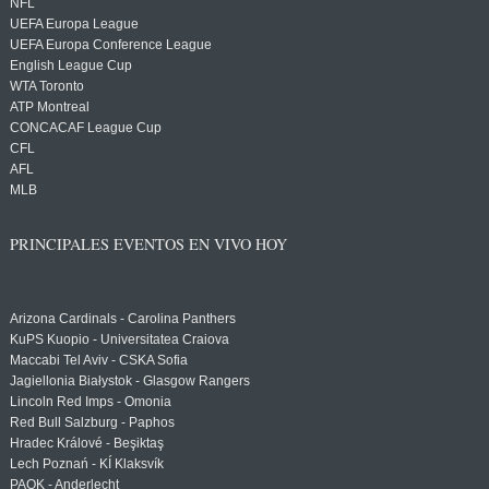
NFL
UEFA Europa League
UEFA Europa Conference League
English League Cup
WTA Toronto
ATP Montreal
CONCACAF League Cup
CFL
AFL
MLB
PRINCIPALES EVENTOS EN VIVO HOY
Arizona Cardinals - Carolina Panthers
KuPS Kuopio - Universitatea Craiova
Maccabi Tel Aviv - CSKA Sofia
Jagiellonia Białystok - Glasgow Rangers
Lincoln Red Imps - Omonia
Red Bull Salzburg - Paphos
Hradec Králové - Beşiktaş
Lech Poznań - KÍ Klaksvík
PAOK - Anderlecht