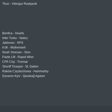
Thun - Vikingur Reykjavik
Benfica - Hearts
Inter Turku - Vaduz
Jablonec - RFS
HJK - Motherwell
Noah Yerevan - Sion
Paide LM - Rapid Wien
CFR Cluj - Tromsø
Sheriff Tiraspol - St. Gallen
Raków Częstochowa - Hammarby
Dynamo Kyiv - Qarabağ Agdam