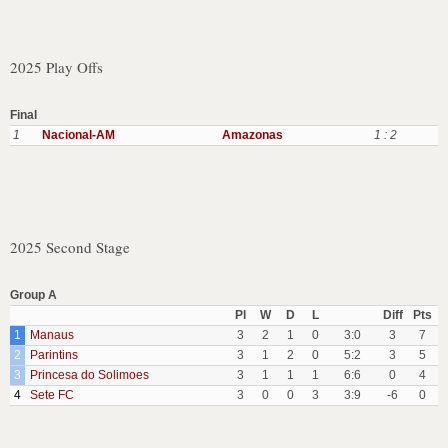
2025 Play Offs
Final
1
Nacional-AM
Amazonas
1 : 2
2025 Second Stage
Group A
Pl
W
D
L
Diff
Pts
1
Manaus
3
2
1
0
3:0
3
7
2
Parintins
3
1
2
0
5:2
3
5
3
Princesa do Solimoes
3
1
1
1
6:6
0
4
4
Sete FC
3
0
0
3
3:9
-6
0