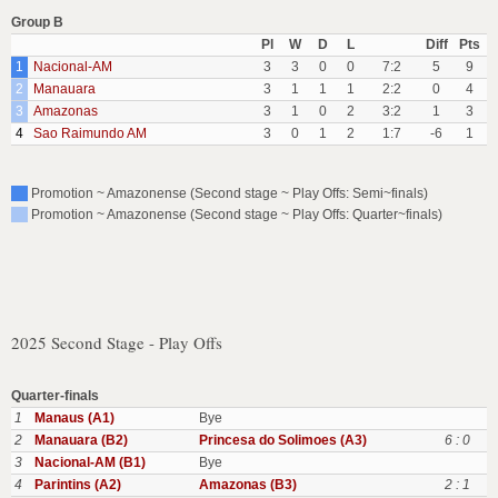
Group B
Pl
W
D
L
Diff
Pts
1
Nacional-AM
3
3
0
0
7:2
5
9
2
Manauara
3
1
1
1
2:2
0
4
3
Amazonas
3
1
0
2
3:2
1
3
4
Sao Raimundo AM
3
0
1
2
1:7
-6
1
Promotion ~ Amazonense (Second stage ~ Play Offs: Semi~finals)
Promotion ~ Amazonense (Second stage ~ Play Offs: Quarter~finals)
2025 Second Stage - Play Offs
Quarter-finals
1
Manaus (A1)
Bye
2
Manauara (B2)
Princesa do Solimoes (A3)
6 : 0
3
Nacional-AM (B1)
Bye
4
Parintins (A2)
Amazonas (B3)
2 : 1