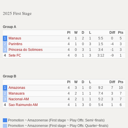
2025 First Stage
Group A
Pl
W
D
L
Diff
Pts
1
Manaus
4
1
2
1
5:5
0
5
2
Parintins
4
1
0
3
1:5
-4
3
3
Princesa do Solimoes
4
0
3
1
3:4
-1
3
4
Sete FC
4
0
1
3
3:12
-9
1
Group B
Pl
W
D
L
Diff
Pts
1
Amazonas
4
3
1
0
9:2
7
10
2
Manauara
4
2
1
1
7:4
3
7
3
Nacional-AM
4
2
1
1
5:2
3
7
4
Sao Raimundo AM
4
1
3
0
5:4
1
6
Promotion ~ Amazonense (First stage ~ Play Offs: Semi~finals)
Promotion ~ Amazonense (First stage ~ Play Offs: Quarter~finals)