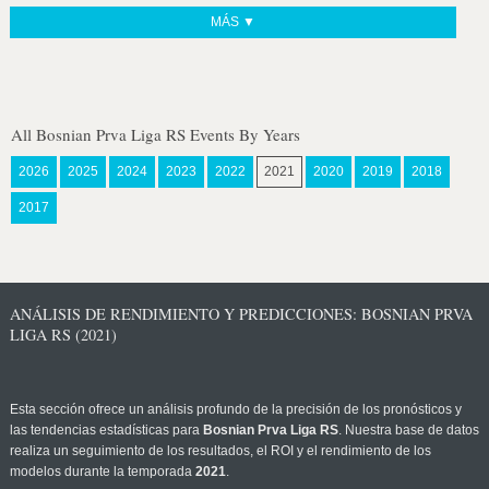
MÁS ▼
All Bosnian Prva Liga RS Events By Years
2026
2025
2024
2023
2022
2021
2020
2019
2018
2017
ANÁLISIS DE RENDIMIENTO Y PREDICCIONES: BOSNIAN PRVA
LIGA RS (2021)
Esta sección ofrece un análisis profundo de la precisión de los pronósticos y
las tendencias estadísticas para
Bosnian Prva Liga RS
. Nuestra base de datos
realiza un seguimiento de los resultados, el ROI y el rendimiento de los
modelos durante la temporada
2021
.