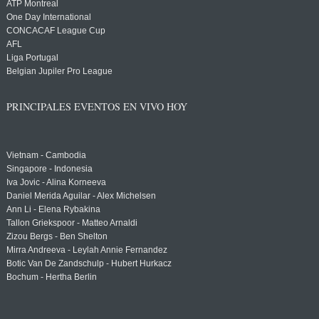
ATP Montreal
One Day International
CONCACAF League Cup
AFL
Liga Portugal
Belgian Jupiler Pro League
PRINCIPALES EVENTOS EN VIVO HOY
Vietnam - Cambodia
Singapore - Indonesia
Iva Jovic - Alina Korneeva
Daniel Merida Aguilar - Alex Michelsen
Ann Li - Elena Rybakina
Tallon Griekspoor - Matteo Arnaldi
Zizou Bergs - Ben Shelton
Mirra Andreeva - Leylah Annie Fernandez
Botic Van De Zandschulp - Hubert Hurkacz
Bochum - Hertha Berlin