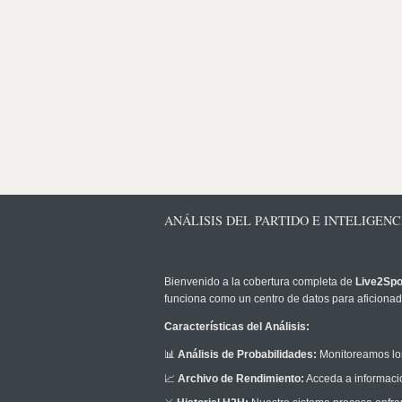
ANÁLISIS DEL PARTIDO E INTELIGENC
Bienvenido a la cobertura completa de
Live2Spo
funciona como un centro de datos para aficionado
Características del Análisis:
📊
Análisis de Probabilidades:
Monitoreamos los
📈
Archivo de Rendimiento:
Acceda a informació