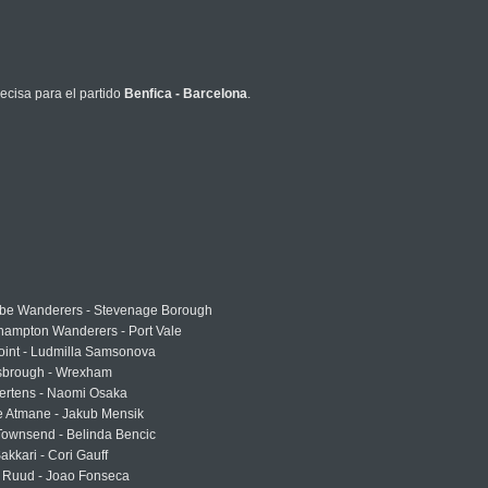
ecisa para el partido
Benfica - Barcelona
.
e Wanderers - Stevenage Borough
hampton Wanderers - Port Vale
oint - Ludmilla Samsonova
sbrough - Wrexham
ertens - Naomi Osaka
e Atmane - Jakub Mensik
Townsend - Belinda Bencic
akkari - Cori Gauff
 Ruud - Joao Fonseca