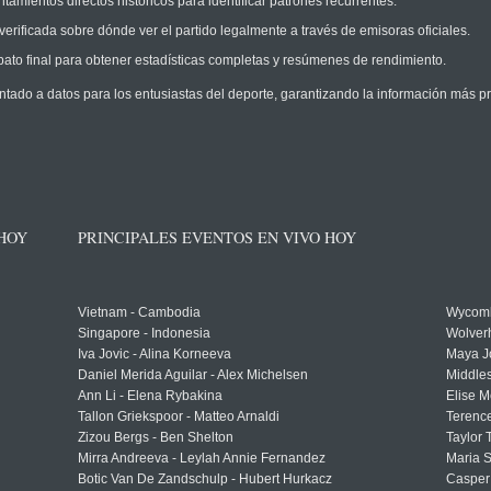
amientos directos históricos para identificar patrones recurrentes.
erificada sobre dónde ver el partido legalmente a través de emisoras oficiales.
ato final para obtener estadísticas completas y resúmenes de rendimiento.
ntado a datos para los entusiastas del deporte, garantizando la información más pr
 HOY
PRINCIPALES EVENTOS EN VIVO HOY
Vietnam - Cambodia
Wycomb
Singapore - Indonesia
Wolver
Iva Jovic - Alina Korneeva
Maya J
Daniel Merida Aguilar - Alex Michelsen
Middle
Ann Li - Elena Rybakina
Elise M
Tallon Griekspoor - Matteo Arnaldi
Terenc
Zizou Bergs - Ben Shelton
Taylor 
Mirra Andreeva - Leylah Annie Fernandez
Maria S
Botic Van De Zandschulp - Hubert Hurkacz
Casper