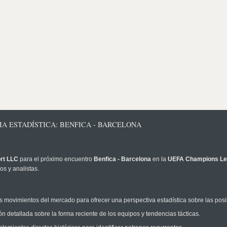
IA ESTADÍSTICA: BENFICA - BARCELONA
rt LLC
para el próximo encuentro
Benfica - Barcelona
en la
UEFA Champions L
s y analistas.
 movimientos del mercado para ofrecer una perspectiva estadística sobre las posi
n detallada sobre la forma reciente de los equipos y tendencias tácticas.