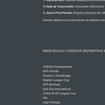
⚔️
Historial H2H:
Nuestro sistema procesa enfrent
📺
Guía de Transmisión:
Encuentre información v
📝
Datos Post-Partido:
Regrese después del silb
Nuestro objetivo es proporcionar un entorno orie
PRINCIPALES CONSEJOS DEPORTIVOS
ASEAN Championship
WTA Toronto
German 2 Bundesliga
English League Cup
ATP Montreal
One Day International
CONCACAF League Cup
AFL
Liga Portugal