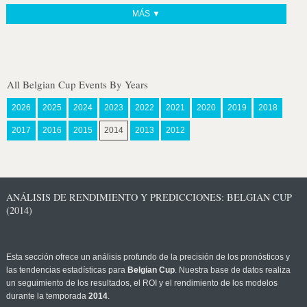
MÁS ▼
All Belgian Cup Events By Years
2026
2025
2024
2023
2022
2021
2020
2019
2018
2017
2016
2015
2014
2013
2012
ANÁLISIS DE RENDIMIENTO Y PREDICCIONES: BELGIAN CUP
(2014)
Esta sección ofrece un análisis profundo de la precisión de los pronósticos y
las tendencias estadísticas para
Belgian Cup
. Nuestra base de datos realiza
un seguimiento de los resultados, el ROI y el rendimiento de los modelos
durante la temporada
2014
.