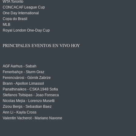
WTA Toronto
CONCACAF League Cup
One Day International
Copa do Brasil
MLB
Royal London One-Day Cup
PRINCIPALES EVENTOS EN VIVO HOY
AGF Aarhus - Sabah
Fenerbahçe - Sturm Graz
Ferencvárosi - Górnik Zabrze
Brann - Apollon Limassol
Panathinaikos - CSKA 1948 Sofia
Stefanos Tsitsipas - Joao Fonseca
Nicolas Mejia - Lorenzo Musetti
Zizou Bergs - Sebastian Baez
Ann Li - Kayla Cross
Valentin Vacherot - Mariano Navone