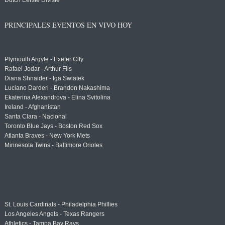
Dutch Eerste Divisie
PRINCIPALES EVENTOS EN VIVO HOY
Plymouth Argyle - Exeter City
Rafael Jodar - Arthur Fils
Diana Shnaider - Iga Swiatek
Luciano Darderi - Brandon Nakashima
Ekaterina Alexandrova - Elina Svitolina
Ireland - Afghanistan
Santa Clara - Nacional
Toronto Blue Jays - Boston Red Sox
Atlanta Braves - New York Mets
Minnesota Twins - Baltimore Orioles
St. Louis Cardinals - Philadelphia Phillies
Los Angeles Angels - Texas Rangers
Athletics - Tampa Bay Rays