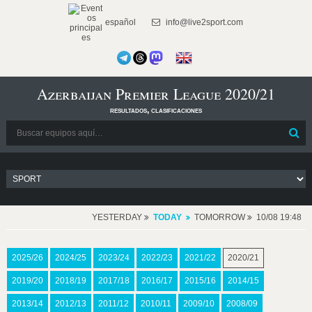
español
info@live2sport.com
Azerbaijan Premier League 2020/21
resultados, clasificaciones
YESTERDAY
TODAY
TOMORROW
10/08 19:48
2025/26
2024/25
2023/24
2022/23
2021/22
2020/21
2019/20
2018/19
2017/18
2016/17
2015/16
2014/15
2013/14
2012/13
2011/12
2010/11
2009/10
2008/09