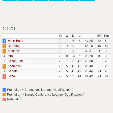
2020/21
Pl
W
D
L
Diff
Pts
1
Neftci Baku
28
18
5
5
47:25
22
59
2
Qarabag
28
16
9
3
64:18
46
57
3
Sumqayit
28
10
9
9
30:31
-1
39
4
Zira
28
8
14
6
28:28
0
38
5
Sabah Baku
28
7
8
13
28:38
-10
29
6
Shamakhi
28
5
11
12
25:40
-15
26
7
Gabala
28
5
11
12
23:44
-21
26
8
Sabail
28
5
9
14
21:42
-21
24
Promotion ~ Champions League (Qualification: )
Promotion ~ Europa Conference League (Qualification: )
Relegation