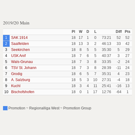
2019/20 Main
Pl
W
D
L
Diff
Pts
1
SAK 1914
18
17
1
0
73:21
52
52
2
Saalfelden
18
13
3
2
46:13
33
42
3
Seekirchen
18
8
5
5
35:30
5
29
4
USK Anif
18
7
6
5
40:37
3
27
5
Wals-Grunau
18
7
3
8
33:35
-2
24
6
TSV St. Johann
18
7
3
8
28:39
-11
24
7
Grodig
18
6
5
7
35:31
4
23
8
A. Salzburg
18
5
3
10
27:31
-4
18
9
Kuchl
18
3
4
11
25:41
-16
13
10
Bischofshofen
18
0
1
17
12:76
-64
1
Promotion ~ Regionalliga West ~ Promotion Group