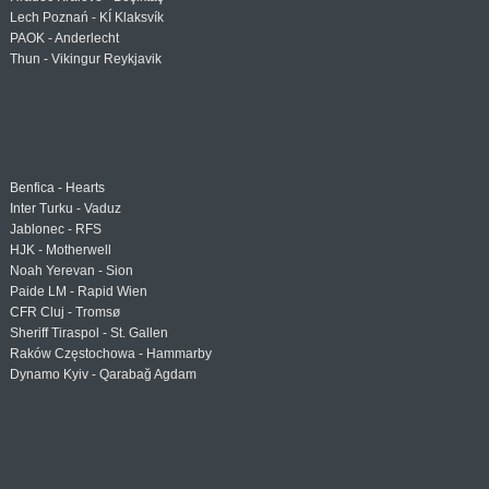
Lech Poznań - KÍ Klaksvík
PAOK - Anderlecht
Thun - Vikingur Reykjavik
Benfica - Hearts
Inter Turku - Vaduz
Jablonec - RFS
HJK - Motherwell
Noah Yerevan - Sion
Paide LM - Rapid Wien
CFR Cluj - Tromsø
Sheriff Tiraspol - St. Gallen
Raków Częstochowa - Hammarby
Dynamo Kyiv - Qarabağ Agdam