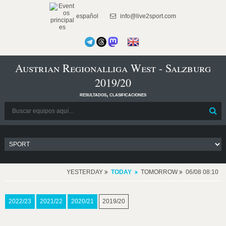
español
info@live2sport.com
Austrian Regionalliga West - Salzburg
2019/20
resultados, clasificaciones
YESTERDAY
TODAY
TOMORROW
06/08 08:10
2022/23
2021/22
2020/21
2019/20