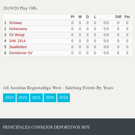
2019/20 Play Offs
Pl
W
D
L
Diff
Pts
1
Schwaz
0
0
0
0
0:0
0
0
2
Hohenems
0
0
0
0
0:0
0
0
3
SV Worgl
0
0
0
0
0:0
0
0
4
SAK 1914
0
0
0
0
0:0
0
0
5
Saalfelden
0
0
0
0
0:0
0
0
6
Dornbirner SV
0
0
0
0
0:0
0
0
All Austrian Regionalliga West - Salzburg Events By Years
2023
2022
2021
2020
2019
PRINCIPALES CONSEJOS DEPORTIVOS HOY