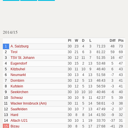
2014/15
Pl
W
D
L
Diff
Pts
1
A. Salzburg
30
23
4
3
71:23
48
73
2
Tirol
30
21
6
3
81:22
59
69
3
TSV St. Johann
30
12
11
7
51:35
16
47
4
Eugendorf
30
15
2
13
53:48
5
47
5
Kitzbuhel
30
11
10
9
46:40
6
43
6
Neumarkt
30
13
4
13
51:58
-7
43
7
Dornbirn
30
12
5
13
46:43
3
41
8
Kufstein
30
12
5
13
56:59
-3
41
9
Seekirchen
30
10
10
10
40:46
-6
40
10
Schwaz
30
10
9
11
42:37
5
39
11
Wacker Innsbruck (Am)
30
11
5
14
58:61
-3
38
12
Saalfelden
30
10
7
13
47:49
-2
37
13
Hard
30
8
8
14
41:50
-9
32
14
Altach U21
30
10
1
19
33:70
-37
31
15
Bizau
30
8
5
17
27:68
-41
29