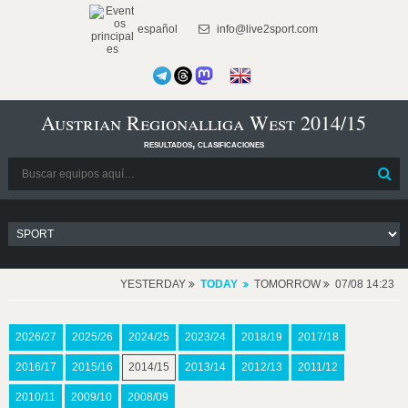
español
info@live2sport.com
Austrian Regionalliga West 2014/15
resultados, clasificaciones
YESTERDAY
TODAY
TOMORROW
07/08 14:23
2026/27
2025/26
2024/25
2023/24
2018/19
2017/18
2016/17
2015/16
2014/15
2013/14
2012/13
2011/12
2010/11
2009/10
2008/09