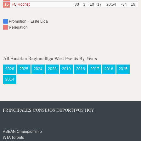
16
FC Hochst
30
3
10
17
20:54
-34
19
Promotion ~ Erste Liga
Relegation
All Austrian Regionalliga West Events By Years
2026
2025
2024
2023
2019
2018
2017
2016
2015
2014
PRINCIPALES CONSEJOS DEPORTIVOS HOY
ASEAN Championship
WTA Toronto