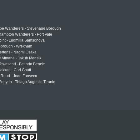
e Wanderers - Stevenage Borough
hampton Wanderers - Port Vale
oint - Ludmilla Samsonova
sbrough - Wrexham
ertens - Naomi Osaka
e Atmane - Jakub Mensik
Townsend - Belinda Bencic
akkari - Cori Gauff
 Ruud - Joao Fonseca
Popyrin - Thiago Augustin Tirante