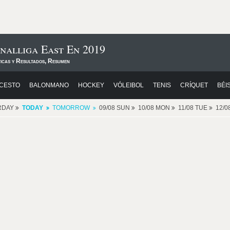
nalliga East En 2019
ticas y Resultados, Resumen
CESTO
BALONMANO
HOCKEY
VÓLEIBOL
TENIS
CRÍQUET
BÉI
RDAY
TODAY
TOMORROW
09/08 SUN
10/08 MON
11/08 TUE
12/