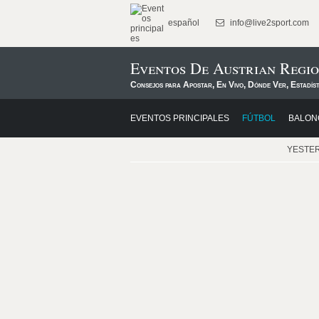
español
info@live2sport.com
Eventos De Austrian Regio
Consejos para Apostar, En Vivo, Dónde Ver, Estadís
EVENTOS PRINCIPALES
FÚTBOL
BALON
YESTE