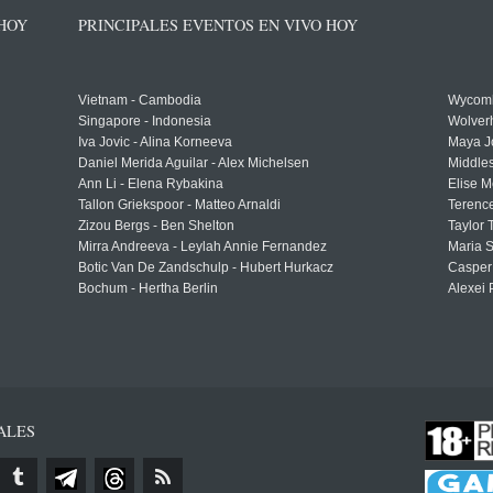
 HOY
PRINCIPALES EVENTOS EN VIVO HOY
Vietnam - Cambodia
Wycomb
Singapore - Indonesia
Wolver
Iva Jovic - Alina Korneeva
Maya J
Daniel Merida Aguilar - Alex Michelsen
Middle
Ann Li - Elena Rybakina
Elise M
Tallon Griekspoor - Matteo Arnaldi
Terenc
Zizou Bergs - Ben Shelton
Taylor 
Mirra Andreeva - Leylah Annie Fernandez
Maria S
Botic Van De Zandschulp - Hubert Hurkacz
Casper
Bochum - Hertha Berlin
Alexei 
ALES