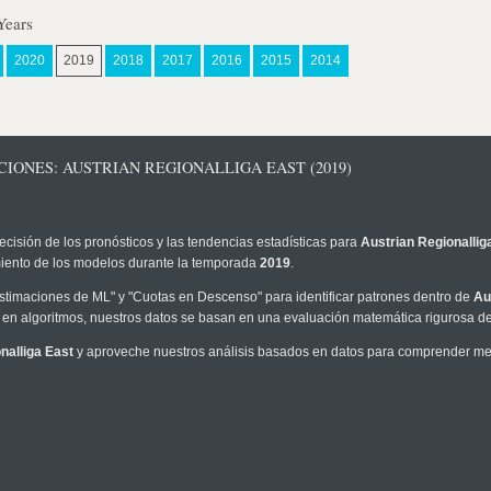
Years
2020
2019
2018
2017
2016
2015
2014
IONES: AUSTRIAN REGIONALLIGA EAST (2019)
ecisión de los pronósticos y las tendencias estadísticas para
Austrian Regionallig
imiento de los modelos durante la temporada
2019
.
timaciones de ML" y "Cuotas en Descenso" para identificar patrones dentro de
Au
en algoritmos, nuestros datos se basan en una evaluación matemática rigurosa de 
nalliga East
y aproveche nuestros análisis basados en datos para comprender mejor