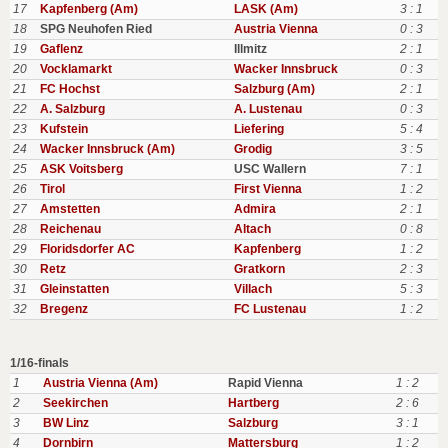
17
Kapfenberg (Am)
LASK (Am)
3 : 1
18
SPG Neuhofen Ried
Austria Vienna
0 : 3
19
Gaflenz
Illmitz
2 : 1
20
Vocklamarkt
Wacker Innsbruck
0 : 3
21
FC Hochst
Salzburg (Am)
2 : 1
22
A. Salzburg
A. Lustenau
0 : 3
23
Kufstein
Liefering
5 : 4
24
Wacker Innsbruck (Am)
Grodig
3 : 5
25
ASK Voitsberg
USC Wallern
7 : 1
26
Tirol
First Vienna
1 : 2
27
Amstetten
Admira
2 : 1
28
Reichenau
Altach
0 : 8
29
Floridsdorfer AC
Kapfenberg
1 : 2
30
Retz
Gratkorn
2 : 3
31
Gleinstatten
Villach
5 : 3
32
Bregenz
FC Lustenau
1 : 2
1/16-finals
1
Austria Vienna (Am)
Rapid Vienna
1 : 2
2
Seekirchen
Hartberg
2 : 6
3
BW Linz
Salzburg
3 : 1
4
Dornbirn
Mattersburg
1 : 2