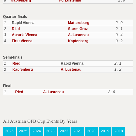
8
Kapfenberg
FC Lustenau
2 : 0
Quarter-finals
1
Rapid Vienna
Mattersburg
2 : 0
2
Ried
Sturm Graz
2 : 1
3
Austria Vienna
A. Lustenau
0 : 4
4
First Vienna
Kapfenberg
0 : 2
Semi-finals
1
Ried
Rapid Vienna
2 : 1
2
Kapfenberg
A. Lustenau
1 : 2
Final
1
Ried
A. Lustenau
2 : 0
All Austrian OFB Cup Events By Years
2026
2025
2024
2023
2022
2021
2020
2019
2018