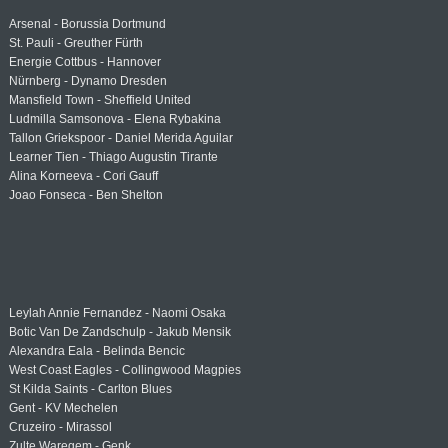
Arsenal - Borussia Dortmund
St. Pauli - Greuther Fürth
Energie Cottbus - Hannover
Nürnberg - Dynamo Dresden
Mansfield Town - Sheffield United
Ludmilla Samsonova - Elena Rybakina
Tallon Griekspoor - Daniel Merida Aguilar
Learner Tien - Thiago Augustin Tirante
Alina Korneeva - Cori Gauff
Joao Fonseca - Ben Shelton
Leylah Annie Fernandez - Naomi Osaka
Botic Van De Zandschulp - Jakub Mensik
Alexandra Eala - Belinda Bencic
West Coast Eagles - Collingwood Magpies
St Kilda Saints - Carlton Blues
Gent - KV Mechelen
Cruzeiro - Mirassol
Zulte Waregem - Genk