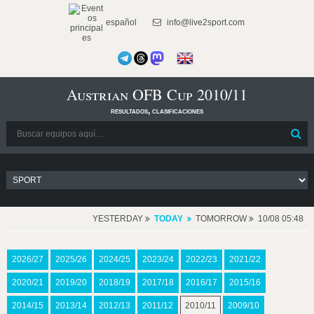
español
info@live2sport.com
Austrian OFB Cup 2010/11
resultados, clasificaciones
YESTERDAY
TODAY
TOMORROW
10/08 05:48
2026/27
2025/26
2024/25
2023/24
2022/23
2021/22
2020/21
2019/20
2018/19
2017/18
2016/17
2015/16
2014/15
2013/14
2012/13
2011/12
2010/11
2009/10