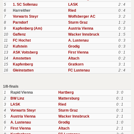
5
1. SC Sollenau
LASK
2 : 4
6
Harreither
Ried
0 : 4
7
Vorwarts Steyr
Wolfsberger AC
3 : 2
8
Parndorf
Sturm Graz
1 : 2
9
Kapfenberg (Am)
Austria Vienna
0 : 3
10
Gaflenz
Wacker Innsbruck
1 : 5
11
FC Hochst
A. Lustenau
0 : 3
12
Kufstein
Grodig
0 : 3
13
ASK Voitsberg
First Vienna
0 : 1
14
Amstetten
Altach
0 : 2
15
Kapfenberg
Gratkorn
3 : 1
16
Gleinstatten
FC Lustenau
2 : 4
1/8-finals
1
Rapid Vienna
Hartberg
3 : 0
2
BW Linz
Mattersburg
0 : 1
3
LASK
Ried
0 : 1
4
Vorwarts Steyr
Sturm Graz
0 : 1
5
Austria Vienna
Wacker Innsbruck
2 : 1
6
A. Lustenau
Grodig
1 : 0
7
First Vienna
Altach
2 : 1