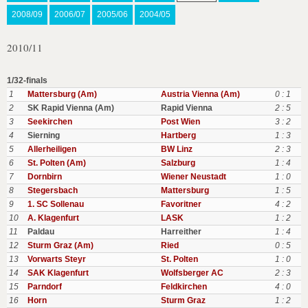
2008/09
2006/07
2005/06
2004/05
2010/11
1/32-finals
1
Mattersburg (Am)
Austria Vienna (Am)
0 : 1
2
SK Rapid Vienna (Am)
Rapid Vienna
2 : 5
3
Seekirchen
Post Wien
3 : 2
4
Sierning
Hartberg
1 : 3
5
Allerheiligen
BW Linz
2 : 3
6
St. Polten (Am)
Salzburg
1 : 4
7
Dornbirn
Wiener Neustadt
1 : 0
8
Stegersbach
Mattersburg
1 : 5
9
1. SC Sollenau
Favoritner
4 : 2
10
A. Klagenfurt
LASK
1 : 2
11
Paldau
Harreither
1 : 4
12
Sturm Graz (Am)
Ried
0 : 5
13
Vorwarts Steyr
St. Polten
1 : 0
14
SAK Klagenfurt
Wolfsberger AC
2 : 3
15
Parndorf
Feldkirchen
4 : 0
16
Horn
Sturm Graz
1 : 2