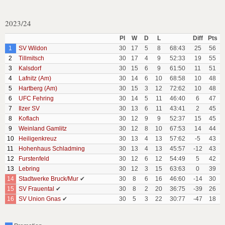
2023/24
Pl
W
D
L
Diff
Pts
1
SV Wildon
30
17
5
8
68:43
25
56
2
Tillmitsch
30
17
4
9
52:33
19
55
3
Kalsdorf
30
15
6
9
61:50
11
51
4
Lafnitz (Am)
30
14
6
10
68:58
10
48
5
Hartberg (Am)
30
15
3
12
72:62
10
48
6
UFC Fehring
30
14
5
11
46:40
6
47
7
Ilzer SV
30
13
6
11
43:41
2
45
8
Koflach
30
12
9
9
52:37
15
45
9
Weinland Gamlitz
30
12
8
10
67:53
14
44
10
Heiligenkreuz
30
13
4
13
57:62
-5
43
11
Hohenhaus Schladming
30
13
4
13
45:57
-12
43
12
Furstenfeld
30
12
6
12
54:49
5
42
13
Lebring
30
12
3
15
63:63
0
39
14
Stadtwerke Bruck/Mur
✔
30
8
6
16
46:60
-14
30
15
SV Frauental
✔
30
8
2
20
36:75
-39
26
16
SV Union Gnas
✔
30
5
3
22
30:77
-47
18