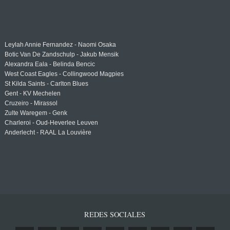
Leylah Annie Fernandez - Naomi Osaka
Botic Van De Zandschulp - Jakub Mensik
Alexandra Eala - Belinda Bencic
West Coast Eagles - Collingwood Magpies
St Kilda Saints - Carlton Blues
Gent - KV Mechelen
Cruzeiro - Mirassol
Zulte Waregem - Genk
Charleroi - Oud-Heverlee Leuven
Anderlecht - RAAL La Louvière
REDES SOCIALES