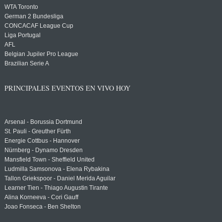
WTA Toronto
German 2 Bundesliga
CONCACAF League Cup
Liga Portugal
AFL
Belgian Jupiler Pro League
Brazilian Serie A
PRINCIPALES EVENTOS EN VIVO HOY
Arsenal - Borussia Dortmund
St. Pauli - Greuther Fürth
Energie Cottbus - Hannover
Nürnberg - Dynamo Dresden
Mansfield Town - Sheffield United
Ludmilla Samsonova - Elena Rybakina
Tallon Griekspoor - Daniel Merida Aguilar
Learner Tien - Thiago Augustin Tirante
Alina Korneeva - Cori Gauff
Joao Fonseca - Ben Shelton