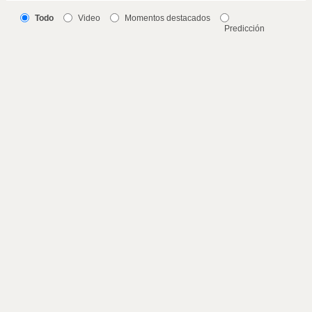
Todo
Video
Momentos destacados
Predicción