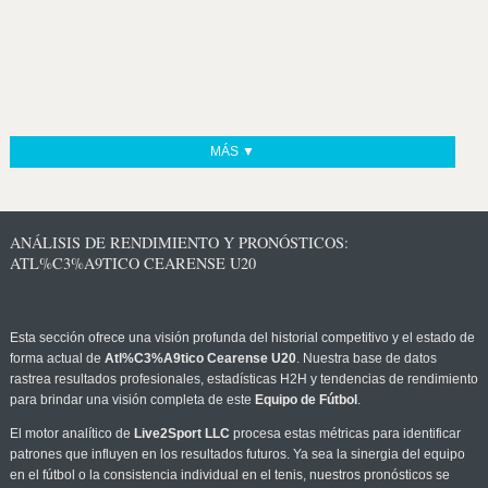
MÁS ▼
ANÁLISIS DE RENDIMIENTO Y PRONÓSTICOS:
ATL%C3%A9TICO CEARENSE U20
Esta sección ofrece una visión profunda del historial competitivo y el estado de
forma actual de
Atl%C3%A9tico Cearense U20
. Nuestra base de datos
rastrea resultados profesionales, estadísticas H2H y tendencias de rendimiento
para brindar una visión completa de este
Equipo de Fútbol
.
El motor analítico de
Live2Sport LLC
procesa estas métricas para identificar
patrones que influyen en los resultados futuros. Ya sea la sinergia del equipo
en el fútbol o la consistencia individual en el tenis, nuestros pronósticos se