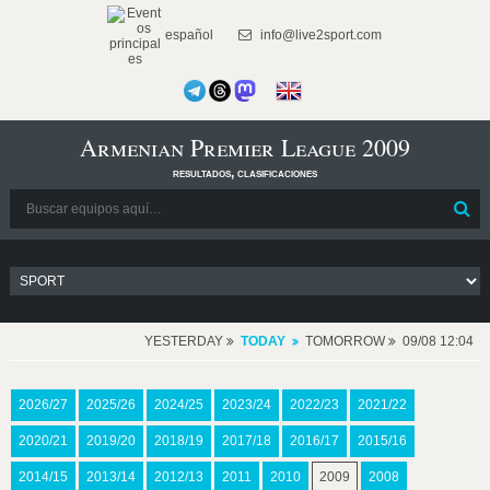
español
info@live2sport.com
Armenian Premier League 2009
resultados, clasificaciones
YESTERDAY
TODAY
TOMORROW
09/08 12:04
2026/27
2025/26
2024/25
2023/24
2022/23
2021/22
2020/21
2019/20
2018/19
2017/18
2016/17
2015/16
2014/15
2013/14
2012/13
2011
2010
2009
2008