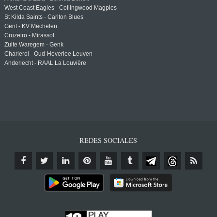
West Coast Eagles - Collingwood Magpies
St Kilda Saints - Carlton Blues
Gent - KV Mechelen
Cruzeiro - Mirassol
Zulte Waregem - Genk
Charleroi - Oud-Heverlee Leuven
Anderlecht - RAAL La Louvière
REDES SOCIALES