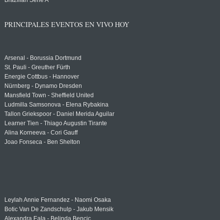
Brazilian Serie A
PRINCIPALES EVENTOS EN VIVO HOY
Arsenal - Borussia Dortmund
St. Pauli - Greuther Fürth
Energie Cottbus - Hannover
Nürnberg - Dynamo Dresden
Mansfield Town - Sheffield United
Ludmilla Samsonova - Elena Rybakina
Tallon Griekspoor - Daniel Merida Aguilar
Learner Tien - Thiago Augustin Tirante
Alina Korneeva - Cori Gauff
Joao Fonseca - Ben Shelton
Leylah Annie Fernandez - Naomi Osaka
Botic Van De Zandschulp - Jakub Mensik
Alexandra Eala - Belinda Bencic