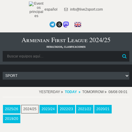
español
info@live2sport.com
Armenian First League 2024/25
resultados, clasificaciones
YESTERDAY
TODAY
TOMORROW
08/08 09:01
2025/26
2024/25
2023/24
2022/23
2021/22
2020/21
2019/20