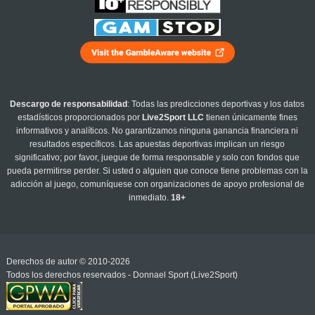
Descargo de responsabilidad
: Todas las predicciones deportivas y los datos
estadísticos proporcionados por
Live2Sport LLC
tienen únicamente fines
informativos y analíticos. No garantizamos ninguna ganancia financiera ni
resultados específicos. Las apuestas deportivas implican un riesgo
significativo; por favor, juegue de forma responsable y solo con fondos que
pueda permitirse perder. Si usted o alguien que conoce tiene problemas con la
adicción al juego, comuníquese con organizaciones de apoyo profesional de
inmediato.
18+
Derechos de autor © 2010-2026
Todos los derechos reservados - Donnael Sport (Live2Sport)