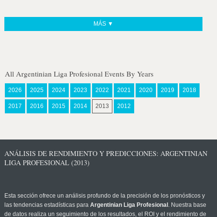
MÁS ▼
All Argentinian Liga Profesional Events By Years
2026
2025
2024
2023
2022
2021
2020
2019
2018
2017
2016
2015
2014
2013
2012
ANÁLISIS DE RENDIMIENTO Y PREDICCIONES: ARGENTINIAN
LIGA PROFESIONAL (2013)
Esta sección ofrece un análisis profundo de la precisión de los pronósticos y
las tendencias estadísticas para
Argentinian Liga Profesional
. Nuestra base
de datos realiza un seguimiento de los resultados, el ROI y el rendimiento de