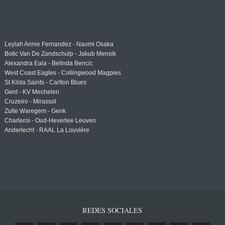
Leylah Annie Fernandez - Naomi Osaka
Botic Van De Zandschulp - Jakub Mensik
Alexandra Eala - Belinda Bencic
West Coast Eagles - Collingwood Magpies
St Kilda Saints - Carlton Blues
Gent - KV Mechelen
Cruzeiro - Mirassol
Zulte Waregem - Genk
Charleroi - Oud-Heverlee Leuven
Anderlecht - RAAL La Louvière
REDES SOCIALES