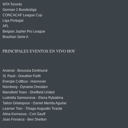
WTA Toronto
German 2 Bundesliga
CONCACAF League Cup
Liga Portugal
AFL
Belgian Jupiler Pro League
Brazilian Serie A
PRINCIPALES EVENTOS EN VIVO HOY
Arsenal - Borussia Dortmund
St. Pauli - Greuther Fürth
Energie Cottbus - Hannover
Nürnberg - Dynamo Dresden
Mansfield Town - Sheffield United
Ludmilla Samsonova - Elena Rybakina
Tallon Griekspoor - Daniel Merida Aguilar
Learner Tien - Thiago Augustin Tirante
Alina Korneeva - Cori Gauff
Joao Fonseca - Ben Shelton