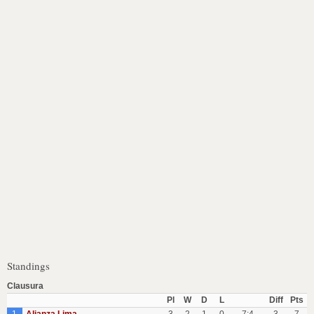
Standings
Clausura
Pl
W
D
L
Diff
Pts