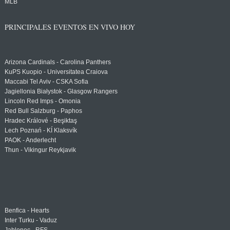
MLB
PRINCIPALES EVENTOS EN VIVO HOY
Arizona Cardinals - Carolina Panthers
KuPS Kuopio - Universitatea Craiova
Maccabi Tel Aviv - CSKA Sofia
Jagiellonia Białystok - Glasgow Rangers
Lincoln Red Imps - Omonia
Red Bull Salzburg - Paphos
Hradec Králové - Beşiktaş
Lech Poznań - KÍ Klaksvík
PAOK - Anderlecht
Thun - Vikingur Reykjavik
Benfica - Hearts
Inter Turku - Vaduz