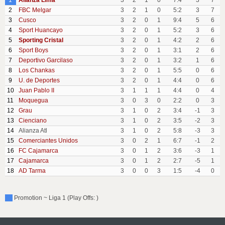
1
Alianza Lima
3
2
1
0
7:4
3
7
2
FBC Melgar
3
2
1
0
5:2
3
7
3
Cusco
3
2
0
1
9:4
5
6
4
Sport Huancayo
3
2
0
1
5:2
3
6
5
Sporting Cristal
3
2
0
1
4:2
2
6
6
Sport Boys
3
2
0
1
3:1
2
6
7
Deportivo Garcilaso
3
2
0
1
3:2
1
6
8
Los Chankas
3
2
0
1
5:5
0
6
9
U. de Deportes
3
2
0
1
4:4
0
6
10
Juan Pablo II
3
1
1
1
4:4
0
4
11
Moquegua
3
0
3
0
2:2
0
3
12
Grau
3
1
0
2
3:4
-1
3
13
Cienciano
3
1
0
2
3:5
-2
3
14
Alianza Atl
3
1
0
2
5:8
-3
3
15
Comerciantes Unidos
3
0
2
1
6:7
-1
2
16
FC Cajamarca
3
0
1
2
3:6
-3
1
17
Cajamarca
3
0
1
2
2:7
-5
1
18
AD Tarma
3
0
0
3
1:5
-4
0
Promotion ~ Liga 1 (Play Offs: )