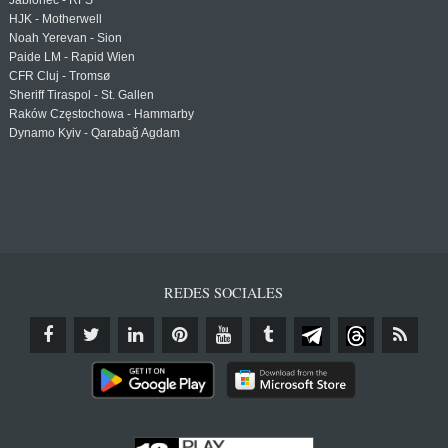
Jablonec - RFS
HJK - Motherwell
Noah Yerevan - Sion
Paide LM - Rapid Wien
CFR Cluj - Tromsø
Sheriff Tiraspol - St. Gallen
Raków Częstochowa - Hammarby
Dynamo Kyiv - Qarabağ Agdam
REDES SOCIALES