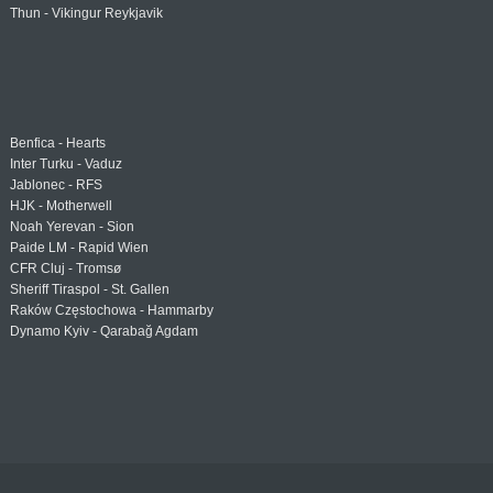
Thun - Vikingur Reykjavik
Benfica - Hearts
Inter Turku - Vaduz
Jablonec - RFS
HJK - Motherwell
Noah Yerevan - Sion
Paide LM - Rapid Wien
CFR Cluj - Tromsø
Sheriff Tiraspol - St. Gallen
Raków Częstochowa - Hammarby
Dynamo Kyiv - Qarabağ Agdam