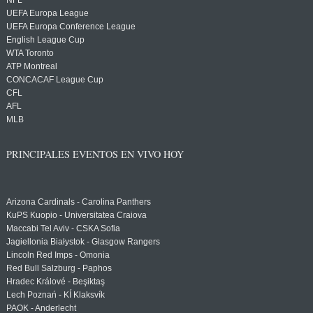
NFL
UEFA Europa League
UEFA Europa Conference League
English League Cup
WTA Toronto
ATP Montreal
CONCACAF League Cup
CFL
AFL
MLB
PRINCIPALES EVENTOS EN VIVO HOY
Arizona Cardinals - Carolina Panthers
KuPS Kuopio - Universitatea Craiova
Maccabi Tel Aviv - CSKA Sofia
Jagiellonia Białystok - Glasgow Rangers
Lincoln Red Imps - Omonia
Red Bull Salzburg - Paphos
Hradec Králové - Beşiktaş
Lech Poznań - KÍ Klaksvík
PAOK - Anderlecht