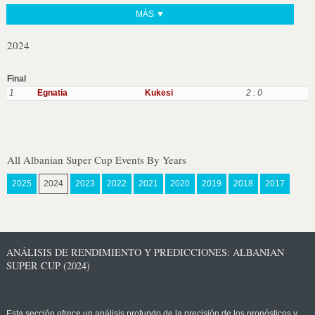
MÁS ▼
2024
Final
1
Egnatia
Kukesi
2 : 0
All Albanian Super Cup Events By Years
2025
2024
2023
2022
2021
2020
2019
2018
2017
ANÁLISIS DE RENDIMIENTO Y PREDICCIONES: ALBANIAN
SUPER CUP (2024)
Esta sección ofrece un análisis profundo de la precisión de los pronósticos y