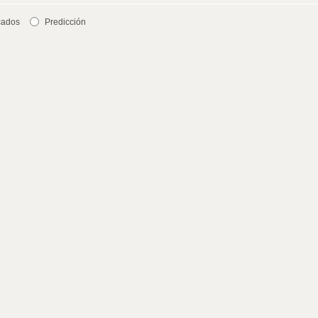
cados
Predicción