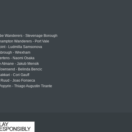
e Wanderers - Stevenage Borough
hampton Wanderers - Port Vale
oint - Ludmilla Samsonova
sbrough - Wrexham
ertens - Naomi Osaka
e Atmane - Jakub Mensik
Townsend - Belinda Bencic
akkari - Cori Gauff
 Ruud - Joao Fonseca
Popyrin - Thiago Augustin Tirante