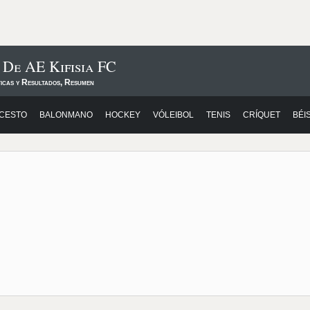
 De AE Kifisia FC
ticas y Resultados, Resumen
CESTO
BALONMANO
HOCKEY
VÓLEIBOL
TENIS
CRÍQUET
BÉI