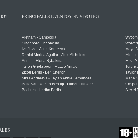
 HOY
PRINCIPALES EVENTOS EN VIVO HOY
Vietnam - Cambodia
Wycomb
Singapore - Indonesia
Wolver
Iva Jovic - Alina Korneeva
Maya J
Daniel Merida Aguilar - Alex Michelsen
Middle
Ann Li - Elena Rybakina
Elise M
Tallon Griekspoor - Matteo Arnaldi
Terenc
Zizou Bergs - Ben Shelton
Taylor 
Mirra Andreeva - Leylah Annie Fernandez
Maria S
Botic Van De Zandschulp - Hubert Hurkacz
Casper
Bochum - Hertha Berlin
Alexei 
ALES