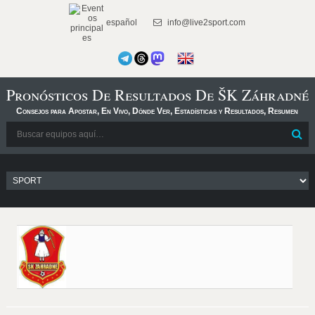
español
info@live2sport.com
Pronósticos De Resultados De ŠK Záhradné
Consejos para Apostar, En Vivo, Dónde Ver, Estadísticas y Resultados, Resumen