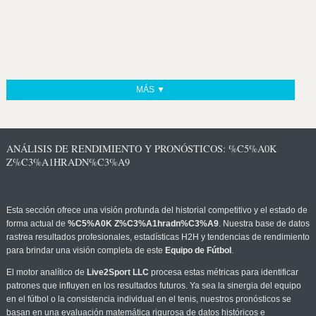
MÁS ▼
ANÁLISIS DE RENDIMIENTO Y PRONÓSTICOS: %C5%A0K
Z%C3%A1HRADN%C3%A9
Esta sección ofrece una visión profunda del historial competitivo y el estado de
forma actual de
%C5%A0K Z%C3%A1hradn%C3%A9
. Nuestra base de datos
rastrea resultados profesionales, estadísticas H2H y tendencias de rendimiento
para brindar una visión completa de este
Equipo de Fútbol
.
El motor analítico de
Live2Sport LLC
procesa estas métricas para identificar
patrones que influyen en los resultados futuros. Ya sea la sinergia del equipo
en el fútbol o la consistencia individual en el tenis, nuestros pronósticos se
basan en una evaluación matemática rigurosa de datos históricos e