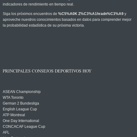
indicadores de rendimiento en tiempo real.
Siga los próximos encuentros de
%C5%A0K Z%C3%A1hradn%C3%A9
y
aproveche nuestros conocimientos basados en datos para comprender mejor
la probabilidad estadística de su próxima victoria.
PRINCIPALES CONSEJOS DEPORTIVOS HOY
ASEAN Championship
WTA Toronto
German 2 Bundesliga
English League Cup
ATP Montreal
One Day International
CONCACAF League Cup
AFL