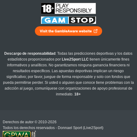
Descargo de responsabilidad
: Todas las predicciones deportivas y los datos
estadísticos proporcionados por
Live2Sport LLC
tienen únicamente fines
informativos y analíticos. No garantizamos ninguna ganancia financiera ni
resultados específicos. Las apuestas deportivas implican un riesgo
significativo; por favor, juegue de forma responsable y solo con fondos que
pueda permitirse perder. Si usted o alguien que conoce tiene problemas con la
adicción al juego, comuníquese con organizaciones de apoyo profesional de
inmediato.
18+
Derechos de autor © 2010-2026
Todos los derechos reservados - Donnael Sport (Live2Sport)