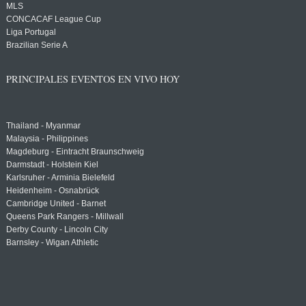
MLS
CONCACAF League Cup
Liga Portugal
Brazilian Serie A
PRINCIPALES EVENTOS EN VIVO HOY
Thailand - Myanmar
Malaysia - Philippines
Magdeburg - Eintracht Braunschweig
Darmstadt - Holstein Kiel
Karlsruher - Arminia Bielefeld
Heidenheim - Osnabrück
Cambridge United - Barnet
Queens Park Rangers - Millwall
Derby County - Lincoln City
Barnsley - Wigan Athletic