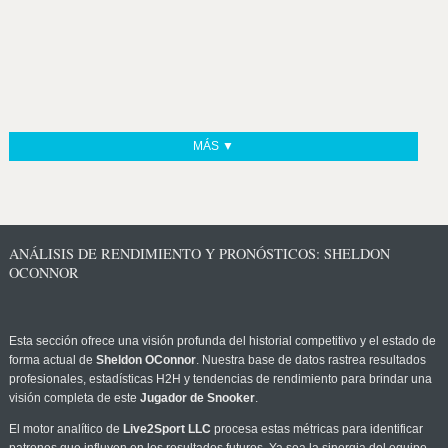
MÁS ▼
ANÁLISIS DE RENDIMIENTO Y PRONÓSTICOS: SHELDON
OCONNOR
Esta sección ofrece una visión profunda del historial competitivo y el estado de
forma actual de
Sheldon OConnor
. Nuestra base de datos rastrea resultados
profesionales, estadísticas H2H y tendencias de rendimiento para brindar una
visión completa de este
Jugador de Snooker
.
El motor analítico de
Live2Sport LLC
procesa estas métricas para identificar