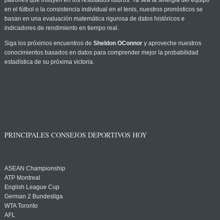
patrones que influyen en los resultados futuros. Ya sea la sinergia del equipo
en el fútbol o la consistencia individual en el tenis, nuestros pronósticos se
basan en una evaluación matemática rigurosa de datos históricos e
indicadores de rendimiento en tiempo real.
Siga los próximos encuentros de
Sheldon OConnor
y aproveche nuestros
conocimientos basados en datos para comprender mejor la probabilidad
estadística de su próxima victoria.
PRINCIPALES CONSEJOS DEPORTIVOS HOY
ASEAN Championship
ATP Montreal
English League Cup
German 2 Bundesliga
WTA Toronto
AFL