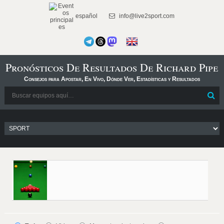
español
info@live2sport.com
Pronósticos De Resultados De Richard Pipe
Consejos para Apostar, En Vivo, Dónde Ver, Estadísticas y Resultados