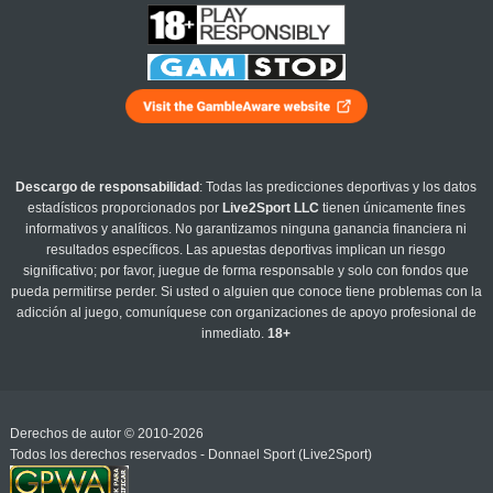
Descargo de responsabilidad
: Todas las predicciones deportivas y los datos
estadísticos proporcionados por
Live2Sport LLC
tienen únicamente fines
informativos y analíticos. No garantizamos ninguna ganancia financiera ni
resultados específicos. Las apuestas deportivas implican un riesgo
significativo; por favor, juegue de forma responsable y solo con fondos que
pueda permitirse perder. Si usted o alguien que conoce tiene problemas con la
adicción al juego, comuníquese con organizaciones de apoyo profesional de
inmediato.
18+
Derechos de autor © 2010-2026
Todos los derechos reservados - Donnael Sport (Live2Sport)