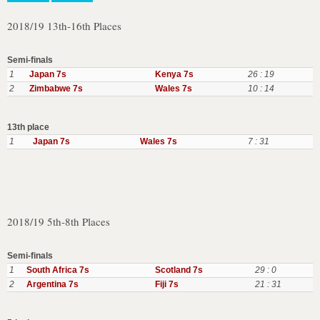
2018/19 13th-16th Places
Semi-finals
1
Japan 7s
Kenya 7s
26 : 19
2
Zimbabwe 7s
Wales 7s
10 : 14
13th place
1
Japan 7s
Wales 7s
7 : 31
2018/19 5th-8th Places
Semi-finals
1
South Africa 7s
Scotland 7s
29 : 0
2
Argentina 7s
Fiji 7s
21 : 31