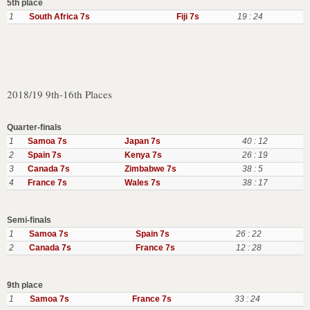
5th place
1
South Africa 7s
Fiji 7s
19 : 24
2018/19 9th-16th Places
Quarter-finals
1
Samoa 7s
Japan 7s
40 : 12
2
Spain 7s
Kenya 7s
26 : 19
3
Canada 7s
Zimbabwe 7s
38 : 5
4
France 7s
Wales 7s
38 : 17
Semi-finals
1
Samoa 7s
Spain 7s
26 : 22
2
Canada 7s
France 7s
12 : 28
9th place
1
Samoa 7s
France 7s
33 : 24