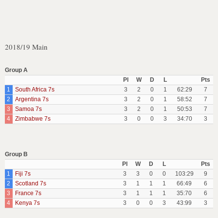
2018/19 Main
Group A
Pl
W
D
L
Pts
1
South Africa 7s
3
2
0
1
62:29
7
2
Argentina 7s
3
2
0
1
58:52
7
3
Samoa 7s
3
2
0
1
50:53
7
4
Zimbabwe 7s
3
0
0
3
34:70
3
Group B
Pl
W
D
L
Pts
1
Fiji 7s
3
3
0
0
103:29
9
2
Scotland 7s
3
1
1
1
66:49
6
3
France 7s
3
1
1
1
35:70
6
4
Kenya 7s
3
0
0
3
43:99
3