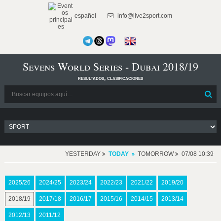
español
info@live2sport.com
Sevens World Series - Dubai 2018/19
resultados, clasificaciones
YESTERDAY
TODAY
TOMORROW
07/08 10:39
2025/26
2024/25
2023/24
2022/23
2021/22
2019/20
2018/19
2017/18
2016/17
2015/16
2014/15
2013/14
2012/13
2011/12