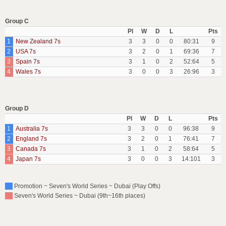
Group C
Pl
W
D
L
Pts
1
New Zealand 7s
3
3
0
0
80:31
9
2
USA 7s
3
2
0
1
69:36
7
3
Spain 7s
3
1
0
2
52:64
5
4
Wales 7s
3
0
0
3
26:96
3
Group D
Pl
W
D
L
Pts
1
Australia 7s
3
3
0
0
96:38
9
2
England 7s
3
2
0
1
76:41
7
3
Canada 7s
3
1
0
2
58:64
5
4
Japan 7s
3
0
0
3
14:101
3
Promotion ~ Seven's World Series ~ Dubai (Play Offs)
Seven's World Series ~ Dubai (9th~16th places)