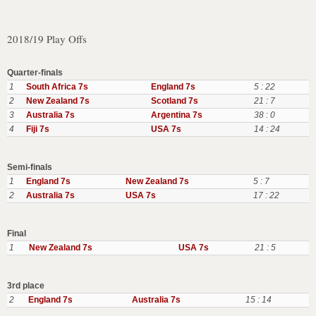
2018/19 Play Offs
Quarter-finals
1
South Africa 7s
England 7s
5 : 22
2
New Zealand 7s
Scotland 7s
21 : 7
3
Australia 7s
Argentina 7s
38 : 0
4
Fiji 7s
USA 7s
14 : 24
Semi-finals
1
England 7s
New Zealand 7s
5 : 7
2
Australia 7s
USA 7s
17 : 22
Final
1
New Zealand 7s
USA 7s
21 : 5
3rd place
2
England 7s
Australia 7s
15 : 14