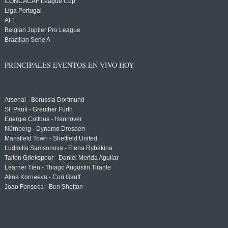
CONCACAF League Cup
Liga Portugal
AFL
Belgian Jupiler Pro League
Brazilian Serie A
PRINCIPALES EVENTOS EN VIVO HOY
Arsenal - Borussia Dortmund
St. Pauli - Greuther Fürth
Energie Cottbus - Hannover
Nürnberg - Dynamo Dresden
Mansfield Town - Sheffield United
Ludmilla Samsonova - Elena Rybakina
Tallon Griekspoor - Daniel Merida Aguilar
Learner Tien - Thiago Augustin Tirante
Alina Korneeva - Cori Gauff
Joao Fonseca - Ben Shelton