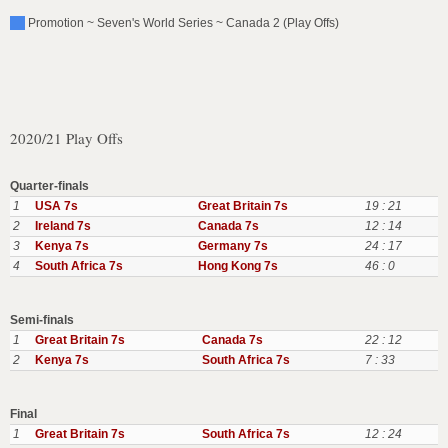
Promotion ~ Seven's World Series ~ Canada 2 (Play Offs)
2020/21 Play Offs
Quarter-finals
1
USA 7s
Great Britain 7s
19 : 21
2
Ireland 7s
Canada 7s
12 : 14
3
Kenya 7s
Germany 7s
24 : 17
4
South Africa 7s
Hong Kong 7s
46 : 0
Semi-finals
1
Great Britain 7s
Canada 7s
22 : 12
2
Kenya 7s
South Africa 7s
7 : 33
Final
1
Great Britain 7s
South Africa 7s
12 : 24