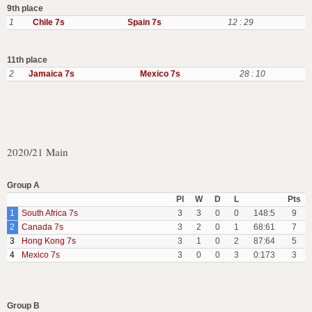
9th place
1
Chile 7s
Spain 7s
12 : 29
11th place
2
Jamaica 7s
Mexico 7s
28 : 10
2020/21 Main
Group A
Pl
W
D
L
Pts
1
South Africa 7s
3
3
0
0
148:5
9
2
Canada 7s
3
2
0
1
68:61
7
3
Hong Kong 7s
3
1
0
2
87:64
5
4
Mexico 7s
3
0
0
3
0:173
3
Group B