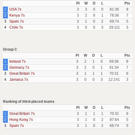
Pl
W
D
L
Pts
1
USA 7s
3
3
0
0
81:36
9
2
Kenya 7s
3
2
0
1
78:36
7
3
Spain 7s
3
1
0
2
69:74
5
4
Chile 7s
3
0
0
3
29:111
3
Group C
Pl
W
D
L
Pts
1
Ireland 7s
3
2
1
0
69:36
8
2
Germany 7s
3
2
0
1
91:34
7
3
Great Britain 7s
3
1
1
1
70:31
6
4
Jamaica 7s
3
0
0
3
12:141
3
Ranking of third-placed teams
Pl
W
D
L
Pts
1
Great Britain 7s
3
1
1
1
70:31
6
2
Hong Kong 7s
3
1
0
2
87:64
5
3
Spain 7s
3
1
0
2
69:74
5