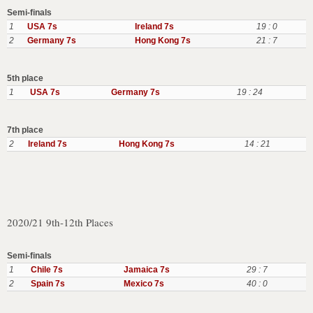
Semi-finals
1
USA 7s
Ireland 7s
19 : 0
2
Germany 7s
Hong Kong 7s
21 : 7
5th place
1
USA 7s
Germany 7s
19 : 24
7th place
2
Ireland 7s
Hong Kong 7s
14 : 21
2020/21 9th-12th Places
Semi-finals
1
Chile 7s
Jamaica 7s
29 : 7
2
Spain 7s
Mexico 7s
40 : 0