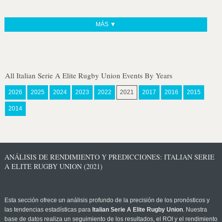
MÁS ▼
All Italian Serie A Elite Rugby Union Events By Years
2026
2025
2024
2023
2022
2021
2017
2016
2015
2014
ANÁLISIS DE RENDIMIENTO Y PREDICCIONES: ITALIAN SERIE
A ELITE RUGBY UNION (2021)
Esta sección ofrece un análisis profundo de la precisión de los pronósticos y
las tendencias estadísticas para
Italian Serie A Elite Rugby Union
. Nuestra
base de datos realiza un seguimiento de los resultados, el ROI y el rendimiento