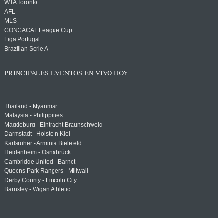
WTA Toronto
AFL
MLS
CONCACAF League Cup
Liga Portugal
Brazilian Serie A
PRINCIPALES EVENTOS EN VIVO HOY
Thailand - Myanmar
Malaysia - Philippines
Magdeburg - Eintracht Braunschweig
Darmstadt - Holstein Kiel
Karlsruher - Arminia Bielefeld
Heidenheim - Osnabrück
Cambridge United - Barnet
Queens Park Rangers - Millwall
Derby County - Lincoln City
Barnsley - Wigan Athletic