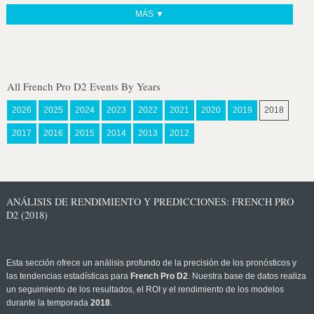
MÁS ▼
All French Pro D2 Events By Years
2026
2025
2024
2023
2022
2021
2020
2019
2018
2017
2016
2015
2014
2013
2012
ANÁLISIS DE RENDIMIENTO Y PREDICCIONES: FRENCH PRO
D2 (2018)
Esta sección ofrece un análisis profundo de la precisión de los pronósticos y
las tendencias estadísticas para
French Pro D2
. Nuestra base de datos realiza
un seguimiento de los resultados, el ROI y el rendimiento de los modelos
durante la temporada
2018
.