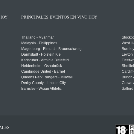
 HOY
PRINCIPALES EVENTOS EN VIVO HOY
Thailand - Myanmar
Stockpo
Malaysia - Philippines
West H
Magdeburg - Eintracht Braunschweig
Burnley
Darmstadt - Holstein Kiel
Leyton 
Karlsruher - Arminia Bielefeld
Fleetwo
Heidenheim - Osnabrück
Sheffi
Cambridge United - Barnet
Cardiff
Queens Park Rangers - Millwall
Burton 
Derby County - Lincoln City
Crewe A
Barnsley - Wigan Athletic
Salford
ALES