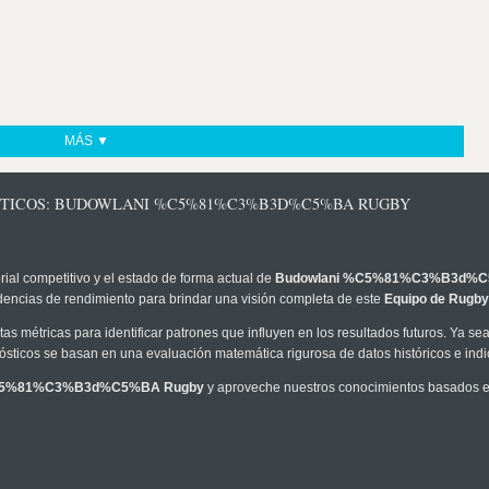
MÁS ▼
ÓSTICOS: BUDOWLANI %C5%81%C3%B3D%C5%BA RUGBY
rial competitivo y el estado de forma actual de
Budowlani %C5%81%C3%B3d%C
ndencias de rendimiento para brindar una visión completa de este
Equipo de Rugby
as métricas para identificar patrones que influyen en los resultados futuros. Ya sea 
onósticos se basan en una evaluación matemática rigurosa de datos históricos e ind
%C5%81%C3%B3d%C5%BA Rugby
y aproveche nuestros conocimientos basados e