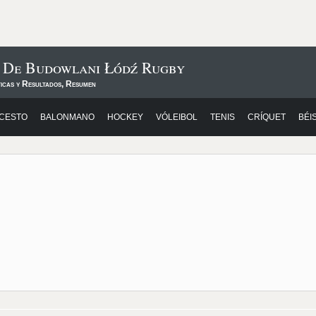
s De Budowlani Łódź Rugby
ticas y Resultados, Resumen
CESTO
BALONMANO
HOCKEY
VÓLEIBOL
TENIS
CRÍQUET
BÉI