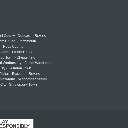
rt County - Doncaster Rovers
am United - Portsmouth
 - Notts County
Orient - Oxford United
od Town - Chesterfield
eld Wednesday - Bolton Wanderers
 City - Swindon Town
Albion - Blackburn Rovers
lexandra - Accrington Stanley
 City - Shrewsbury Town