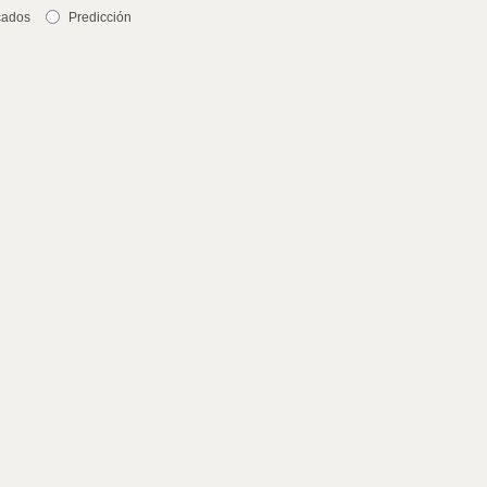
cados
Predicción