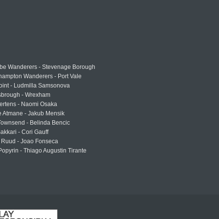
e Wanderers - Stevenage Borough
hampton Wanderers - Port Vale
oint - Ludmilla Samsonova
sbrough - Wrexham
ertens - Naomi Osaka
e Atmane - Jakub Mensik
Townsend - Belinda Bencic
akkari - Cori Gauff
 Ruud - Joao Fonseca
Popyrin - Thiago Augustin Tirante