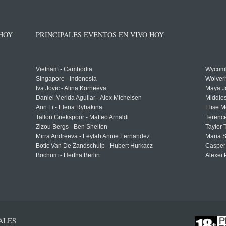
 HOY
PRINCIPALES EVENTOS EN VIVO HOY
Vietnam - Cambodia
Wycomb
Singapore - Indonesia
Wolver
Iva Jovic - Alina Korneeva
Maya J
Daniel Merida Aguilar - Alex Michelsen
Middle
Ann Li - Elena Rybakina
Elise M
Tallon Griekspoor - Matteo Arnaldi
Terenc
Zizou Bergs - Ben Shelton
Taylor 
Mirra Andreeva - Leylah Annie Fernandez
Maria S
Botic Van De Zandschulp - Hubert Hurkacz
Casper
Bochum - Hertha Berlin
Alexei 
ALES