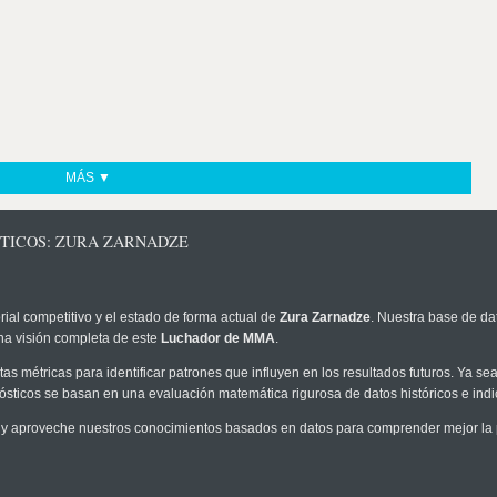
MÁS ▼
STICOS: ZURA ZARNADZE
rial competitivo y el estado de forma actual de
Zura Zarnadze
. Nuestra base de dat
na visión completa de este
Luchador de MMA
.
as métricas para identificar patrones que influyen en los resultados futuros. Ya sea 
onósticos se basan en una evaluación matemática rigurosa de datos históricos e ind
y aproveche nuestros conocimientos basados en datos para comprender mejor la pr