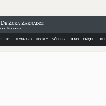
s De Zura Zarnadze
icas y Resultados
CESTO
BALONMANO
HOCKEY
VÓLEIBOL
TENIS
CRÍQUET
BÉI