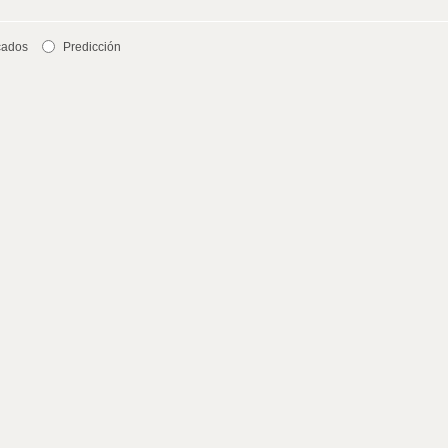
cados
Predicción