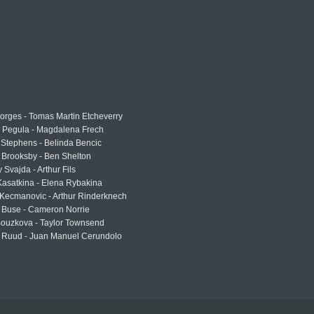
rges - Tomas Martin Etcheverry
a Pegula - Magdalena Frech
Stephens - Belinda Bencic
 Brooksby - Ben Shelton
 Svajda - Arthur Fils
asatkina - Elena Rybakina
Kecmanovic - Arthur Rinderknech
 Buse - Cameron Norrie
Bouzkova - Taylor Townsend
 Ruud - Juan Manuel Cerundolo