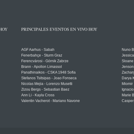
 HOY
PRINCIPALES EVENTOS EN VIVO HOY
AGF Aarhus - Sabah
Nuno Bo
Fenerbahçe - Sturm Graz
Jessic
Ferencvárosi - Górnik Zabrze
Sloane 
Brann - Apollon Limassol
Jenson
Panathinaikos - CSKA 1948 Sofia
Zachary
Stefanos Tsitsipas - Joao Fonseca
Darya K
Nicolas Mejia - Lorenzo Musetti
Miomir 
Zizou Bergs - Sebastian Baez
Ignacio
Ann Li - Kayla Cross
Marie 
Valentin Vacherot - Mariano Navone
Casper