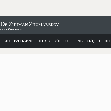
s De Zhuman Zhumabekov
icas y Resultados
CESTO
BALONMANO
HOCKEY
VÓLEIBOL
TENIS
CRÍQUET
BÉI