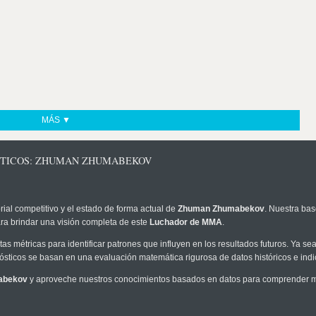
MÁS ▼
ÓSTICOS: ZHUMAN ZHUMABEKOV
rial competitivo y el estado de forma actual de
Zhuman Zhumabekov
. Nuestra bas
ra brindar una visión completa de este
Luchador de MMA
.
as métricas para identificar patrones que influyen en los resultados futuros. Ya sea 
onósticos se basan en una evaluación matemática rigurosa de datos históricos e ind
abekov
y aproveche nuestros conocimientos basados en datos para comprender mej