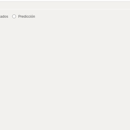
cados
Predicción