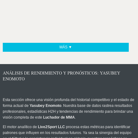
MÁS ▼
ANÁLISIS DE RENDIMIENTO Y PRONÓSTICOS: YASUBEY
ENOMOTO
Esta sección ofrece una visión profunda del historial competitivo y el estado de
forma actual de
Yasubey Enomoto
. Nuestra base de datos rastrea resultados
profesionales, estadísticas H2H y tendencias de rendimiento para brindar una
visión completa de este
Luchador de MMA
.
El motor analítico de
Live2Sport LLC
procesa estas métricas para identificar
patrones que influyen en los resultados futuros. Ya sea la sinergia del equipo