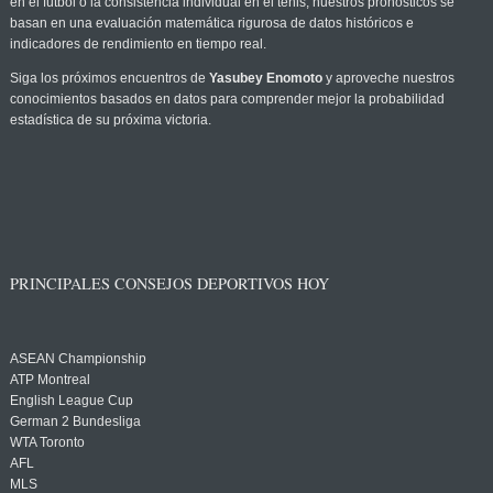
en el fútbol o la consistencia individual en el tenis, nuestros pronósticos se
basan en una evaluación matemática rigurosa de datos históricos e
indicadores de rendimiento en tiempo real.
Siga los próximos encuentros de
Yasubey Enomoto
y aproveche nuestros
conocimientos basados en datos para comprender mejor la probabilidad
estadística de su próxima victoria.
PRINCIPALES CONSEJOS DEPORTIVOS HOY
ASEAN Championship
ATP Montreal
English League Cup
German 2 Bundesliga
WTA Toronto
AFL
MLS