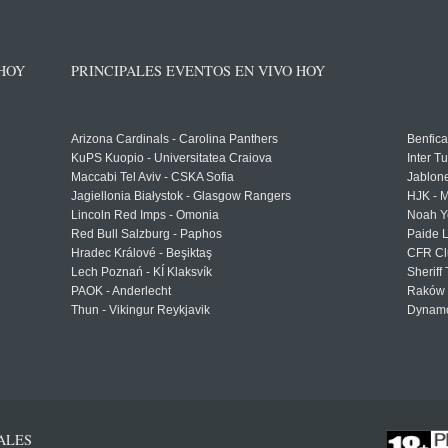
 HOY
PRINCIPALES EVENTOS EN VIVO HOY
Arizona Cardinals - Carolina Panthers
Benfica
KuPS Kuopio - Universitatea Craiova
Inter T
Maccabi Tel Aviv - CSKA Sofia
Jablon
Jagiellonia Białystok - Glasgow Rangers
HJK - M
Lincoln Red Imps - Omonia
Noah Y
Red Bull Salzburg - Paphos
Paide 
Hradec Králové - Beşiktaş
CFR Cl
Lech Poznań - KÍ Klaksvík
Sheriff 
PAOK - Anderlecht
Raków 
Thun - Vikingur Reykjavik
Dynamo
ALES