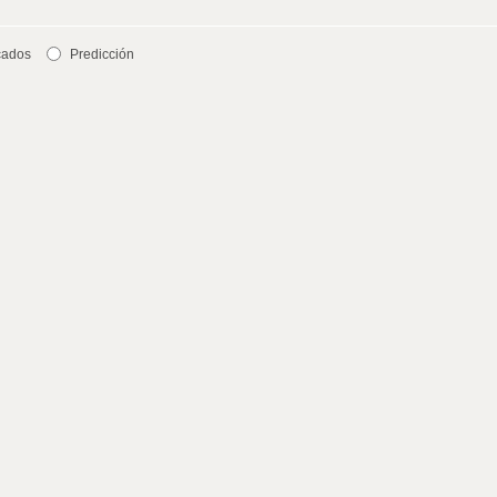
cados
Predicción