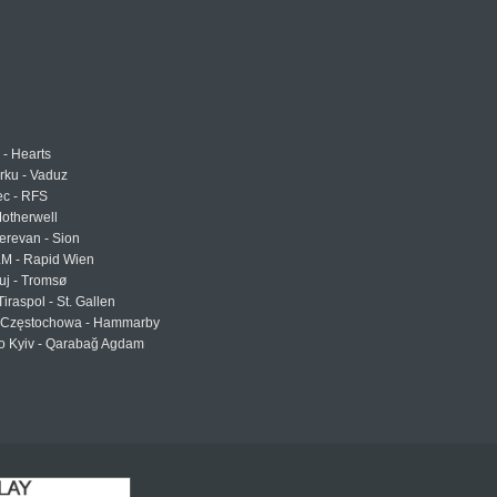
 - Hearts
urku - Vaduz
ec - RFS
otherwell
erevan - Sion
LM - Rapid Wien
uj - Tromsø
Tiraspol - St. Gallen
Częstochowa - Hammarby
 Kyiv - Qarabağ Agdam