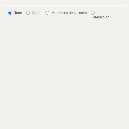
Todo
Video
Momentos destacados
Predicción