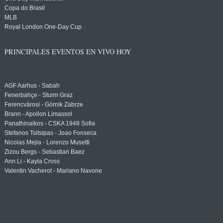
Copa do Brasil
MLB
Royal London One-Day Cup
PRINCIPALES EVENTOS EN VIVO HOY
AGF Aarhus - Sabah
Fenerbahçe - Sturm Graz
Ferencvárosi - Górnik Zabrze
Brann - Apollon Limassol
Panathinaikos - CSKA 1948 Sofia
Stefanos Tsitsipas - Joao Fonseca
Nicolas Mejia - Lorenzo Musetti
Zizou Bergs - Sebastian Baez
Ann Li - Kayla Cross
Valentin Vacherot - Mariano Navone