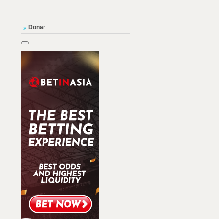
Donar