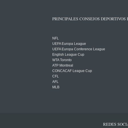
PRINCIPALES CONSEJOS DEPORTIVOS
NFL
UEFA Europa League
UEFA Europa Conference League
English League Cup
WTA Toronto
ATP Montreal
CONCACAF League Cup
CFL
AFL
MLB
REDES SOCI