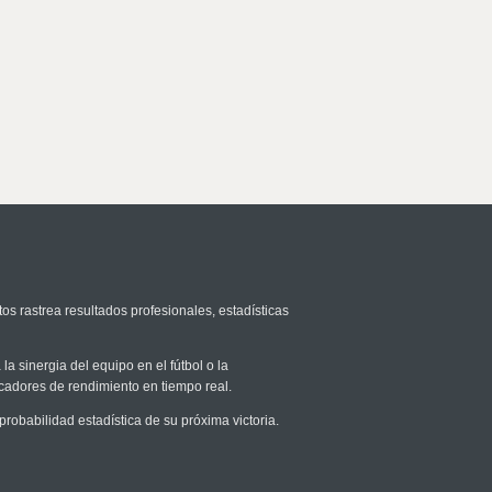
os rastrea resultados profesionales, estadísticas
la sinergia del equipo en el fútbol o la
icadores de rendimiento en tiempo real.
obabilidad estadística de su próxima victoria.