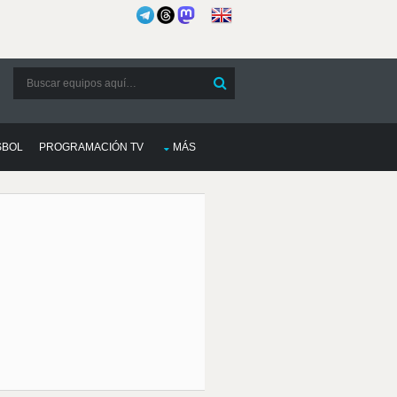
SBOL
PROGRAMACIÓN TV
MÁS