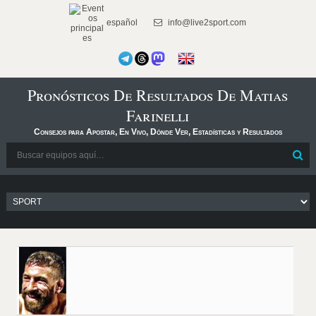
español
info@live2sport.com
Pronósticos De Resultados De Matias
Farinelli
Consejos para Apostar, En Vivo, Dónde Ver, Estadísticas y Resultados