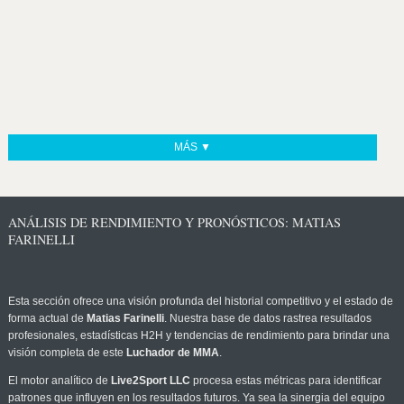
MÁS ▼
ANÁLISIS DE RENDIMIENTO Y PRONÓSTICOS: MATIAS
FARINELLI
Esta sección ofrece una visión profunda del historial competitivo y el estado de
forma actual de
Matias Farinelli
. Nuestra base de datos rastrea resultados
profesionales, estadísticas H2H y tendencias de rendimiento para brindar una
visión completa de este
Luchador de MMA
.
El motor analítico de
Live2Sport LLC
procesa estas métricas para identificar
patrones que influyen en los resultados futuros. Ya sea la sinergia del equipo