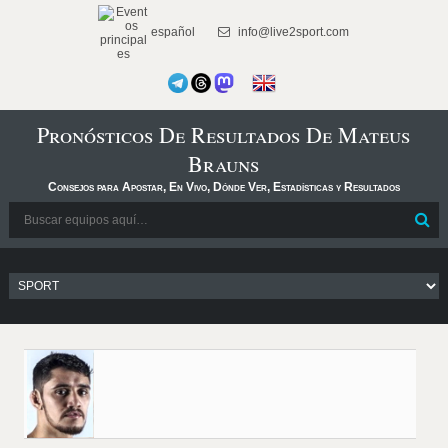
español
info@live2sport.com
Pronósticos De Resultados De Mateus
Brauns
Consejos para Apostar, En Vivo, Dónde Ver, Estadísticas y Resultados