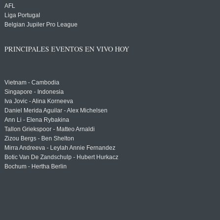
AFL
Liga Portugal
Belgian Jupiler Pro League
PRINCIPALES EVENTOS EN VIVO HOY
Vietnam - Cambodia
Singapore - Indonesia
Iva Jovic - Alina Korneeva
Daniel Merida Aguilar - Alex Michelsen
Ann Li - Elena Rybakina
Tallon Griekspoor - Matteo Arnaldi
Zizou Bergs - Ben Shelton
Mirra Andreeva - Leylah Annie Fernandez
Botic Van De Zandschulp - Hubert Hurkacz
Bochum - Hertha Berlin