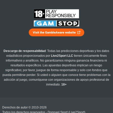
Descargo de responsabilidad
: Todas las predicciones deportivas y los datos
estadísticos proporcionados por
Live2Sport LLC
tienen únicamente fines
informativos y analíticos. No garantizamos ninguna ganancia financiera ni
resultados específicos. Las apuestas deportivas implican un riesgo
significativo; por favor, juegue de forma responsable y solo con fondos que
pueda permitirse perder. Si usted o alguien que conoce tiene problemas con la
adicción al juego, comuníquese con organizaciones de apoyo profesional de
inmediato.
18+
Derechos de autor © 2010-2026
Todos los derechos reservados - Donnael Sport (Live2Sport)