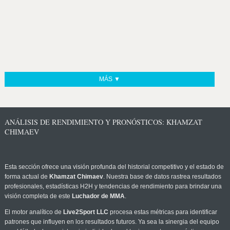
MÁS ▼
ANÁLISIS DE RENDIMIENTO Y PRONÓSTICOS: KHAMZAT
CHIMAEV
Esta sección ofrece una visión profunda del historial competitivo y el estado de
forma actual de
Khamzat Chimaev
. Nuestra base de datos rastrea resultados
profesionales, estadísticas H2H y tendencias de rendimiento para brindar una
visión completa de este
Luchador de MMA
.
El motor analítico de
Live2Sport LLC
procesa estas métricas para identificar
patrones que influyen en los resultados futuros. Ya sea la sinergia del equipo