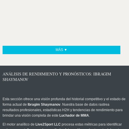
MÁS ▼
ANÁLISIS DE RENDIMIENTO Y PRONÓSTICOS: IBRAGIM
SHAYMANOV
Esta sección ofrece una visión profunda del historial competitivo y el estado de
forma actual de
Ibragim Shaymanov
. Nuestra base de datos rastrea
resultados profesionales, estadísticas H2H y tendencias de rendimiento para
brindar una visión completa de este
Luchador de MMA
.
El motor analítico de
Live2Sport LLC
procesa estas métricas para identificar